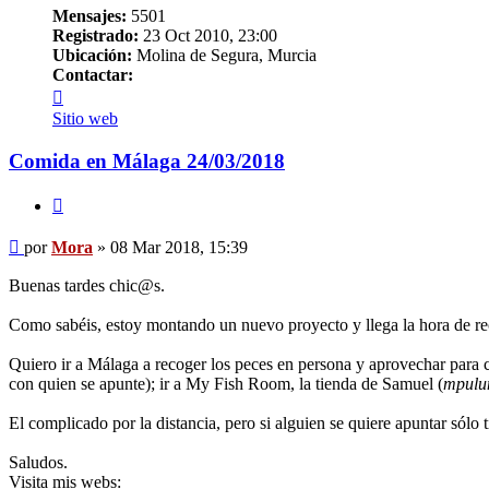
Mensajes:
5501
Registrado:
23 Oct 2010, 23:00
Ubicación:
Molina de Segura, Murcia
Contactar:
Contactar
Mora
Sitio web
Comida en Málaga 24/03/2018
Citar
Mensaje
por
Mora
»
08 Mar 2018, 15:39
Buenas tardes chic@s.
Como sabéis, estoy montando un nuevo proyecto y llega la hora de rec
Quiero ir a Málaga a recoger los peces en persona y aprovechar para 
con quien se apunte); ir a My Fish Room, la tienda de Samuel (
mpulu
El complicado por la distancia, pero si alguien se quiere apuntar sólo t
Saludos.
Visita mis webs: