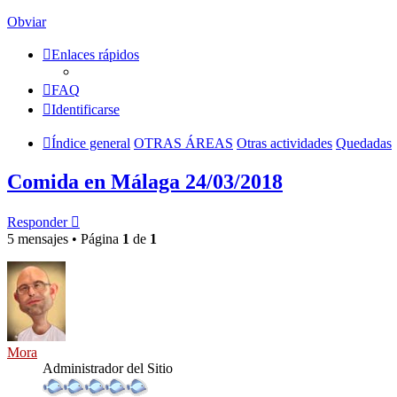
Obviar
Enlaces rápidos
FAQ
Identificarse
Índice general
OTRAS ÁREAS
Otras actividades
Quedadas
Comida en Málaga 24/03/2018
Responder
5 mensajes • Página
1
de
1
Mora
Administrador del Sitio