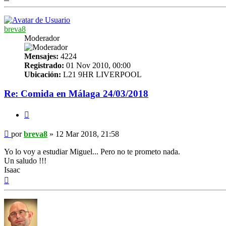
breva8
Moderador
Mensajes:
4224
Registrado:
01 Nov 2010, 00:00
Ubicación:
L21 9HR LIVERPOOL
Re: Comida en Málaga 24/03/2018
Citar
Mensaje
por
breva8
»
12 Mar 2018, 21:58
Yo lo voy a estudiar Miguel... Pero no te prometo nada.
Un saludo !!!
Isaac
Arriba