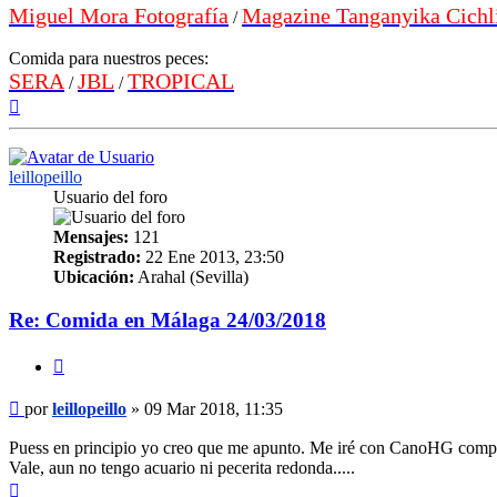
Miguel Mora Fotografía
Magazine Tanganyika Cichl
/
Comida para nuestros peces:
SERA
JBL
TROPICAL
/
/
Arriba
leillopeillo
Usuario del foro
Mensajes:
121
Registrado:
22 Ene 2013, 23:50
Ubicación:
Arahal (Sevilla)
Re: Comida en Málaga 24/03/2018
Citar
Mensaje
por
leillopeillo
»
09 Mar 2018, 11:35
Puess en principio yo creo que me apunto. Me iré con CanoHG compa
Vale, aun no tengo acuario ni pecerita redonda.....
Arriba