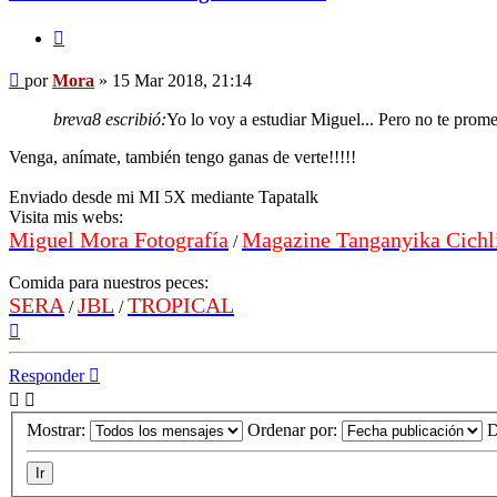
Citar
Mensaje
por
Mora
»
15 Mar 2018, 21:14
breva8 escribió:
Yo lo voy a estudiar Miguel... Pero no te prom
Venga, anímate, también tengo ganas de verte!!!!!
Enviado desde mi MI 5X mediante Tapatalk
Visita mis webs:
Miguel Mora Fotografía
Magazine Tanganyika Cichl
/
Comida para nuestros peces:
SERA
JBL
TROPICAL
/
/
Arriba
Responder
Mostrar:
Ordenar por:
D