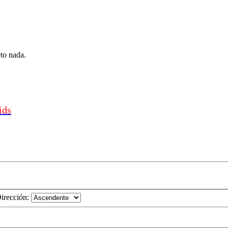
eto nada.
ids
irección: