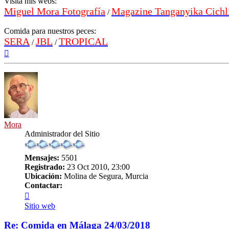
Visita mis webs:
Miguel Mora Fotografía
Magazine Tanganyika Cichl
/
Comida para nuestros peces:
SERA
JBL
TROPICAL
/
/
Arriba
Mora
Administrador del Sitio
Mensajes:
5501
Registrado:
23 Oct 2010, 23:00
Ubicación:
Molina de Segura, Murcia
Contactar:
Contactar
Mora
Sitio web
Re: Comida en Málaga 24/03/2018