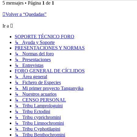
5 mensajes • Página
1
de
1
Volver a “Quedadas”
Ir a
SOPORTE TÉCNICO FORO
↳ Ayuda y Soporte
PRESENTACIONES Y NORMAS
↳ Normas del foro
↳ Presentaciones
↳ Entrevistas
FORO GENERAL DE CÍCLIDOS
↳ Área general
↳ Fichero de Especies
↳ Mi primer proyecto Tanganyika
↳ Nuestros acuarios
↳ CENSO PERSONAL
↳ Tribu Lamprologuini
↳ Tribu Ectodini
↳ Tribu cyprichromini
↳ Tribu Limnochromini
↳ Tribu Cyphotilapini
↳ Tribu Benthochromini