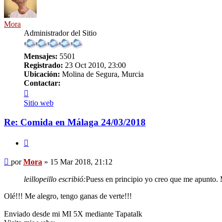
Mora
Administrador del Sitio
Mensajes:
5501
Registrado:
23 Oct 2010, 23:00
Ubicación:
Molina de Segura, Murcia
Contactar:
Contactar
Mora
Sitio web
Re: Comida en Málaga 24/03/2018
Citar
Mensaje
por
Mora
»
15 Mar 2018, 21:12
leillopeillo escribió:
Puess en principio yo creo que me apunto.
Olé!!! Me alegro, tengo ganas de verte!!!
Enviado desde mi MI 5X mediante Tapatalk