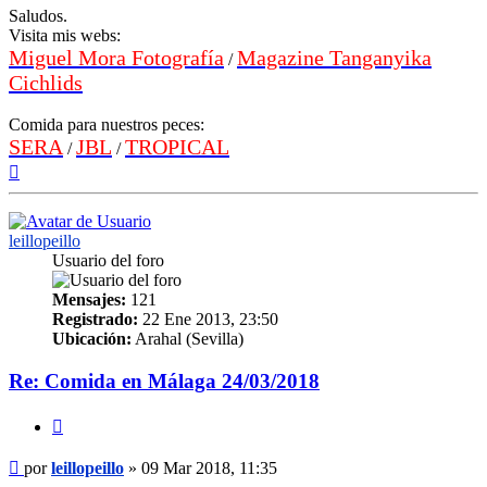
Saludos.
Visita mis webs:
Miguel Mora Fotografía
Magazine Tanganyika
/
Cichlids
Comida para nuestros peces:
SERA
JBL
TROPICAL
/
/
Arriba
leillopeillo
Usuario del foro
Mensajes:
121
Registrado:
22 Ene 2013, 23:50
Ubicación:
Arahal (Sevilla)
Re: Comida en Málaga 24/03/2018
Citar
Mensaje
por
leillopeillo
»
09 Mar 2018, 11:35