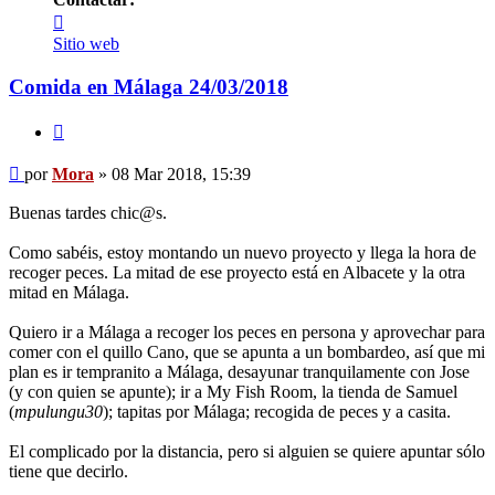
Contactar
Mora
Sitio web
Comida en Málaga 24/03/2018
Citar
Mensaje
por
Mora
»
08 Mar 2018, 15:39
Buenas tardes chic@s.
Como sabéis, estoy montando un nuevo proyecto y llega la hora de
recoger peces. La mitad de ese proyecto está en Albacete y la otra
mitad en Málaga.
Quiero ir a Málaga a recoger los peces en persona y aprovechar para
comer con el quillo Cano, que se apunta a un bombardeo, así que mi
plan es ir tempranito a Málaga, desayunar tranquilamente con Jose
(y con quien se apunte); ir a My Fish Room, la tienda de Samuel
(
mpulungu30
); tapitas por Málaga; recogida de peces y a casita.
El complicado por la distancia, pero si alguien se quiere apuntar sólo
tiene que decirlo.