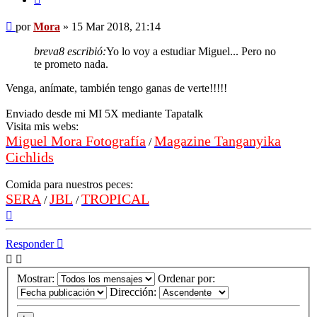
Mensaje
por
Mora
»
15 Mar 2018, 21:14
breva8 escribió:
Yo lo voy a estudiar Miguel... Pero no
te prometo nada.
Venga, anímate, también tengo ganas de verte!!!!!
Enviado desde mi MI 5X mediante Tapatalk
Visita mis webs:
Miguel Mora Fotografía
Magazine Tanganyika
/
Cichlids
Comida para nuestros peces:
SERA
JBL
TROPICAL
/
/
Arriba
Responder
Mostrar:
Ordenar por:
Dirección: