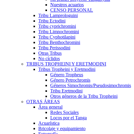
Nuestros acuarios
CENSO PERSONAL
Tribu Lamprologuini
Tribu Ectodini
Tribu cyprichromini
Tribu Limnochromini
Tribu Cyphotilapini
Tribu Benthochromini
Tribu Perissodini
Otras Tribus
No cíclidos
TRIBUS TROPHEINI Y ERETMODINI
Tribus Tropheini y Eretmodini
Género Tropheus
Género Petrochromis
Géneros Simochromis/Pseudosimochromis
Tribu Eretmodini
Otros géneros de la Tribu Tropheini
OTRAS ÁREAS
Área general
Redes Sociales
Locos por el Tanga
Acuarística
Bricolaje y equipamiento
Fotografía