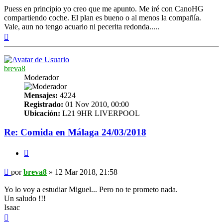
Puess en principio yo creo que me apunto. Me iré con CanoHG
compartiendo coche. El plan es bueno o al menos la compañía.
Vale, aun no tengo acuario ni pecerita redonda.....
Arriba
breva8
Moderador
Mensajes:
4224
Registrado:
01 Nov 2010, 00:00
Ubicación:
L21 9HR LIVERPOOL
Re: Comida en Málaga 24/03/2018
Citar
Mensaje
por
breva8
»
12 Mar 2018, 21:58
Yo lo voy a estudiar Miguel... Pero no te prometo nada.
Un saludo !!!
Isaac
Arriba