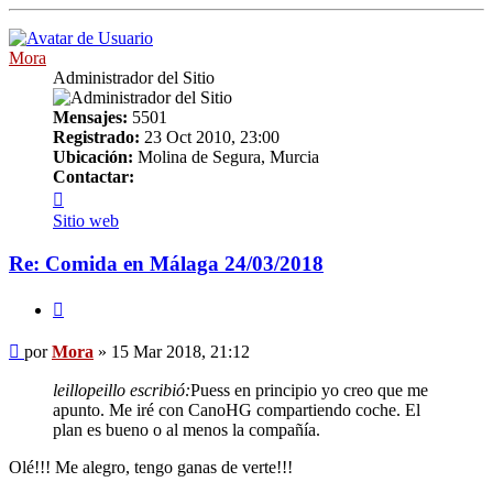
Mora
Administrador del Sitio
Mensajes:
5501
Registrado:
23 Oct 2010, 23:00
Ubicación:
Molina de Segura, Murcia
Contactar:
Contactar
Mora
Sitio web
Re: Comida en Málaga 24/03/2018
Citar
Mensaje
por
Mora
»
15 Mar 2018, 21:12
leillopeillo escribió:
Puess en principio yo creo que me
apunto. Me iré con CanoHG compartiendo coche. El
plan es bueno o al menos la compañía.
Olé!!! Me alegro, tengo ganas de verte!!!