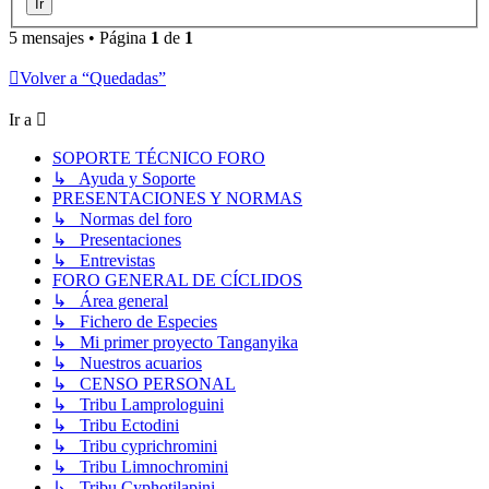
5 mensajes • Página
1
de
1
Volver a “Quedadas”
Ir a
SOPORTE TÉCNICO FORO
↳ Ayuda y Soporte
PRESENTACIONES Y NORMAS
↳ Normas del foro
↳ Presentaciones
↳ Entrevistas
FORO GENERAL DE CÍCLIDOS
↳ Área general
↳ Fichero de Especies
↳ Mi primer proyecto Tanganyika
↳ Nuestros acuarios
↳ CENSO PERSONAL
↳ Tribu Lamprologuini
↳ Tribu Ectodini
↳ Tribu cyprichromini
↳ Tribu Limnochromini
↳ Tribu Cyphotilapini