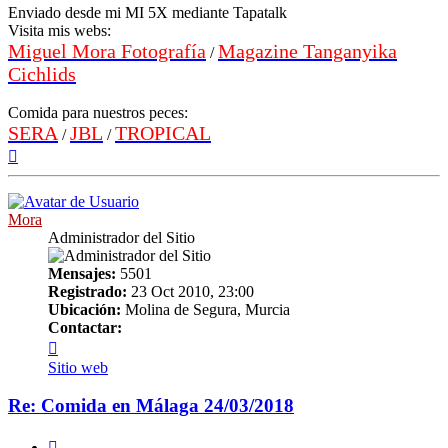
Enviado desde mi MI 5X mediante Tapatalk
Visita mis webs:
Miguel Mora Fotografía
Magazine Tanganyika
/
Cichlids
Comida para nuestros peces:
SERA
JBL
TROPICAL
/
/
Arriba
Mora
Administrador del Sitio
Mensajes:
5501
Registrado:
23 Oct 2010, 23:00
Ubicación:
Molina de Segura, Murcia
Contactar:
Contactar
Mora
Sitio web
Re: Comida en Málaga 24/03/2018
Citar