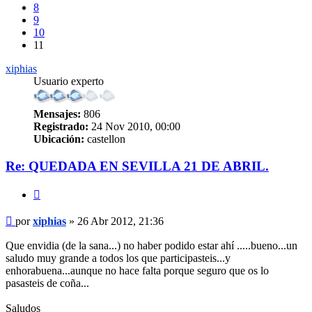
8
9
10
11
xiphias
Usuario experto
Mensajes:
806
Registrado:
24 Nov 2010, 00:00
Ubicación:
castellon
Re: QUEDADA EN SEVILLA 21 DE ABRIL.
Citar
Mensaje
por
xiphias
»
26 Abr 2012, 21:36
Que envidia (de la sana...) no haber podido estar ahí .....bueno...un
saludo muy grande a todos los que participasteis...y
enhorabuena...aunque no hace falta porque seguro que os lo
pasasteis de coña...
Saludos