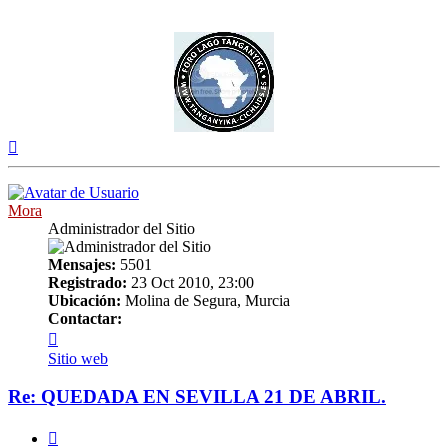
Arriba
Mora
Administrador del Sitio
Mensajes:
5501
Registrado:
23 Oct 2010, 23:00
Ubicación:
Molina de Segura, Murcia
Contactar:
Contactar
Mora
Sitio web
Re: QUEDADA EN SEVILLA 21 DE ABRIL.
Citar