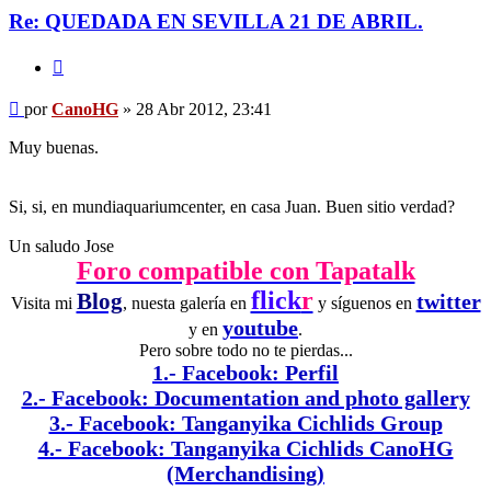
Re: QUEDADA EN SEVILLA 21 DE ABRIL.
Citar
Mensaje
por
CanoHG
»
28 Abr 2012, 23:41
Muy buenas.
Si, si, en mundiaquariumcenter, en casa Juan. Buen sitio verdad?
Un saludo Jose
Foro compatible con Tapatalk
flick
r
Blog
twitter
Visita mi
, nuesta galería en
y síguenos en
youtube
y en
.
Pero sobre todo no te pierdas...
1.- Facebook: Perfil
2.- Facebook: Documentation and photo gallery
3.- Facebook: Tanganyika Cichlids Group
4.- Facebook: Tanganyika Cichlids CanoHG
(Merchandising)