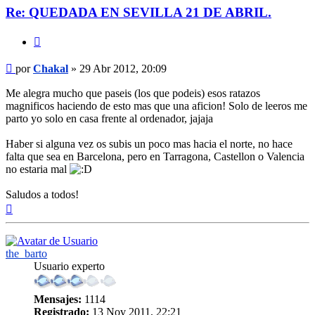
Re: QUEDADA EN SEVILLA 21 DE ABRIL.
Citar
Mensaje
por
Chakal
»
29 Abr 2012, 20:09
Me alegra mucho que paseis (los que podeis) esos ratazos
magnificos haciendo de esto mas que una aficion! Solo de leeros me
parto yo solo en casa frente al ordenador, jajaja
Haber si alguna vez os subis un poco mas hacia el norte, no hace
falta que sea en Barcelona, pero en Tarragona, Castellon o Valencia
no estaria mal
Saludos a todos!
Arriba
the_barto
Usuario experto
Mensajes:
1114
Registrado:
13 Nov 2011, 22:21