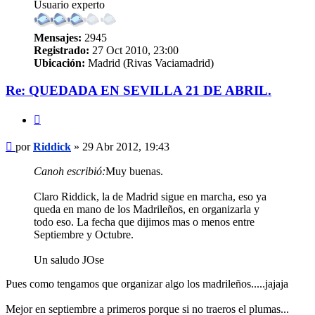
Usuario experto
Mensajes:
2945
Registrado:
27 Oct 2010, 23:00
Ubicación:
Madrid (Rivas Vaciamadrid)
Re: QUEDADA EN SEVILLA 21 DE ABRIL.
Citar
Mensaje
por
Riddick
»
29 Abr 2012, 19:43
Canoh escribió:
Muy buenas.
Claro Riddick, la de Madrid sigue en marcha, eso ya
queda en mano de los Madrileños, en organizarla y
todo eso. La fecha que dijimos mas o menos entre
Septiembre y Octubre.
Un saludo JOse
Pues como tengamos que organizar algo los madrileños.....jajaja
Mejor en septiembre a primeros porque si no traeros el plumas...