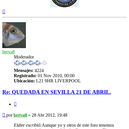
Arriba
breva8
Moderador
Mensajes:
4224
Registrado:
01 Nov 2010, 00:00
Ubicación:
L21 9HR LIVERPOOL
Re: QUEDADA EN SEVILLA 21 DE ABRIL.
Citar
Mensaje
por
breva8
»
28 Abr 2012, 19:48
Eldire escribió:
Aunque yo y otros de este foro tenemos