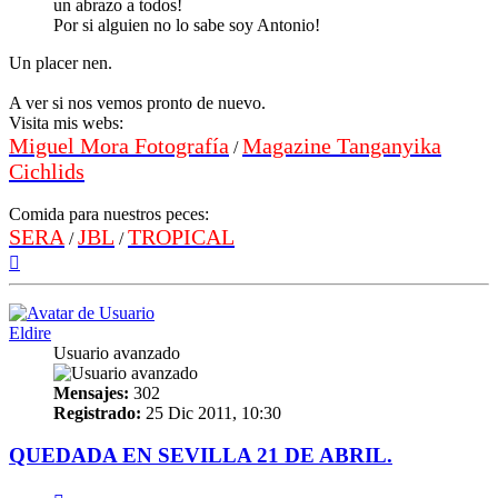
un abrazo a todos!
Por si alguien no lo sabe soy Antonio!
Un placer nen.
A ver si nos vemos pronto de nuevo.
Visita mis webs:
Miguel Mora Fotografía
Magazine Tanganyika
/
Cichlids
Comida para nuestros peces:
SERA
JBL
TROPICAL
/
/
Arriba
Eldire
Usuario avanzado
Mensajes:
302
Registrado:
25 Dic 2011, 10:30
QUEDADA EN SEVILLA 21 DE ABRIL.
Citar