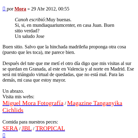
Mensaje
por
Mora
»
29 Abr 2012, 00:55
Canoh escribió:
Muy buenas.
Si, si, en mundiaquariumcenter, en casa Juan. Buen
sitio verdad?
Un saludo Jose
Buen sitio. Salvo que la hinchada madrileña proponga otra cosa
(puesto que les toca), me parece bien.
Después del tute que me metí el otro día digo que mis visitas al sur
se quedan en Granada, al este en Valencia y al norte en Madrid. Ese
será mi triángulo virtual de quedadas, que no está mal. Para las
demás, mi casa que estoy mayor.
Un abrazo.
Visita mis webs:
Miguel Mora Fotografía
Magazine Tanganyika
/
Cichlids
Comida para nuestros peces:
SERA
JBL
TROPICAL
/
/
Arriba