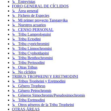
↳ Entrevistas
FORO GENERAL DE CÍCLIDOS
↳ Área general
↳ Fichero de Especies
↳ Mi primer proyecto Tanganyika
↳ Nuestros acuarios
↳ CENSO PERSONAL
↳ Tribu Lamprologuini
↳ Tribu Ectodini
↳ Tribu cyprichromini
↳ Tribu Limnochromini
↳ Tribu Cyphotilapini
↳ Tribu Benthochromini
↳ Tribu Perissodini
↳ Otras Tribus
↳ No cíclidos
TRIBUS TROPHEINI Y ERETMODINI
↳ Tribus Tropheini y Eretmodini
↳ Género Tropheus
↳ Género Petrochromis
↳ Géneros Simochromis/Pseudosimochromis
↳ Tribu Eretmodini
↳ Otros géneros de la Tribu Tropheini
OTRAS ÁREAS