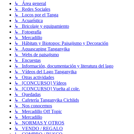
↳ Área general
↳ Redes Sociales
↳ Locos por el Tanga
↳ Acuarística
↳ Bricolaje y equipamiento
↳ Fotografía
↳ Mercadillo
↳ Hábitats y Biotopos: Paisajismo y Decoración
↳ Aquascaping Tanganyika
↳ Webs de paisajismo
↳ Encuestas
↳ Información, documentación y literatura del lago
↳ Vídeos del Lago Tanganyika
↳ Otras actividades
↳ [CONCURSO] Vídeos
↳ [CONCURSO] Vuelta al cole.
↳ Quedadas
↳ Cafetería Tanganyika Cichlids
↳ Nos conocemos
↳ Mercadillo Off Topic
↳ Mercadillo
↳ NORMAS Y OTROS
↳ VENDO / REGALO