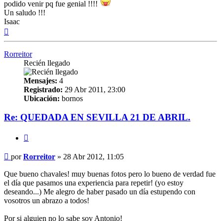
podido venir pq fue genial !!!!
Un saludo !!!
Isaac
Arriba
Rorreitor
Recién llegado
Mensajes:
4
Registrado:
29 Abr 2011, 23:00
Ubicación:
bornos
Re: QUEDADA EN SEVILLA 21 DE ABRIL.
Citar
Mensaje
por
Rorreitor
»
28 Abr 2012, 11:05
Que bueno chavales! muy buenas fotos pero lo bueno de verdad fue
el día que pasamos una experiencia para repetir! (yo estoy
deseando...) Me alegro de haber pasado un día estupendo con
vosotros un abrazo a todos!
Por si alguien no lo sabe soy Antonio!