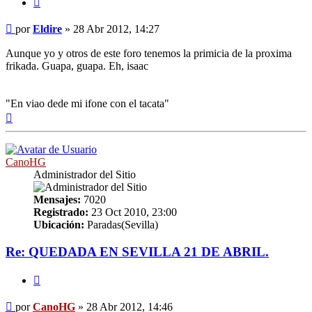
Mensaje
por
Eldire
»
28 Abr 2012, 14:27
Aunque yo y otros de este foro tenemos la primicia de la proxima
frikada. Guapa, guapa. Eh, isaac
"En viao dede mi ifone con el tacata"
Arriba
CanoHG
Administrador del Sitio
Mensajes:
7020
Registrado:
23 Oct 2010, 23:00
Ubicación:
Paradas(Sevilla)
Re: QUEDADA EN SEVILLA 21 DE ABRIL.
Citar
Mensaje
por
CanoHG
»
28 Abr 2012, 14:46