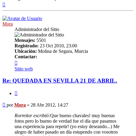
Arriba
Mora
Administrador del Sitio
Mensajes:
5501
Registrado:
23 Oct 2010, 23:00
Ubicación:
Molina de Segura, Murcia
Contactar:
Contactar
Mora
Sitio web
Re: QUEDADA EN SEVILLA 21 DE ABRIL.
Citar
Mensaje
por
Mora
»
28 Abr 2012, 14:27
Rorreitor escribió:
Que bueno chavales! muy buenas
fotos pero lo bueno de verdad fue el día que pasamos
una experiencia para repetir! (yo estoy deseando...) Me
alegro de haber pasado un día estupendo con vosotros