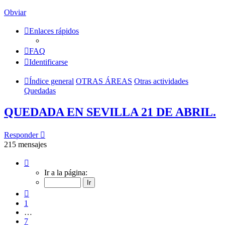
Obviar
Enlaces rápidos
FAQ
Identificarse
Índice general
OTRAS ÁREAS
Otras actividades
Quedadas
QUEDADA EN SEVILLA 21 DE ABRIL.
Responder
215 mensajes
Página
11
Ir a la página:
de
11
Anterior
1
…
7