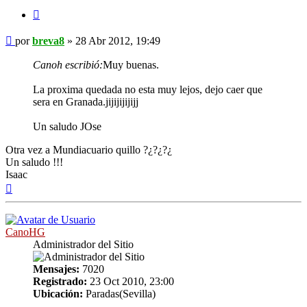
Citar
Mensaje
por
breva8
»
28 Abr 2012, 19:49
Canoh escribió:
Muy buenas.
La proxima quedada no esta muy lejos, dejo caer que
sera en Granada.jijijijijijj
Un saludo JOse
Otra vez a Mundiacuario quillo ?¿?¿?¿
Un saludo !!!
Isaac
Arriba
CanoHG
Administrador del Sitio
Mensajes:
7020
Registrado:
23 Oct 2010, 23:00
Ubicación:
Paradas(Sevilla)