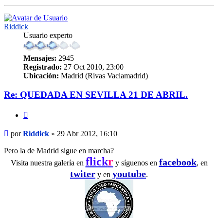
Riddick
Usuario experto
Mensajes:
2945
Registrado:
27 Oct 2010, 23:00
Ubicación:
Madrid (Rivas Vaciamadrid)
Re: QUEDADA EN SEVILLA 21 DE ABRIL.
Citar
Mensaje
por
Riddick
»
29 Abr 2012, 16:10
Pero la de Madrid sigue en marcha?
flick
r
facebook
Visita nuestra galería en
y síguenos en
, en
twiter
youtube
y en
.