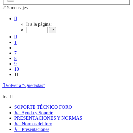
215 mensajes
Página
11
Ir a la página:
de
11
Anterior
1
…
7
8
9
10
11
Volver a “Quedadas”
Ir a
SOPORTE TÉCNICO FORO
↳ Ayuda y Soporte
PRESENTACIONES Y NORMAS
↳ Normas del foro
↳ Presentaciones