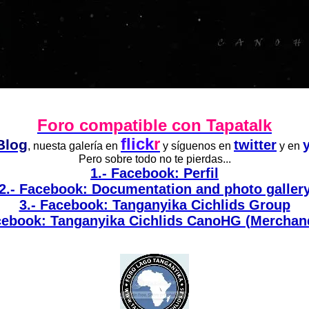
Foro compatible con Tapatalk
flick
r
Blog
twitter
, nuesta galería en
y síguenos en
y en
Pero sobre todo no te pierdas...
1.- Facebook: Perfil
2.- Facebook: Documentation and photo galler
3.- Facebook: Tanganyika Cichlids Group
cebook: Tanganyika Cichlids CanoHG (Merchan