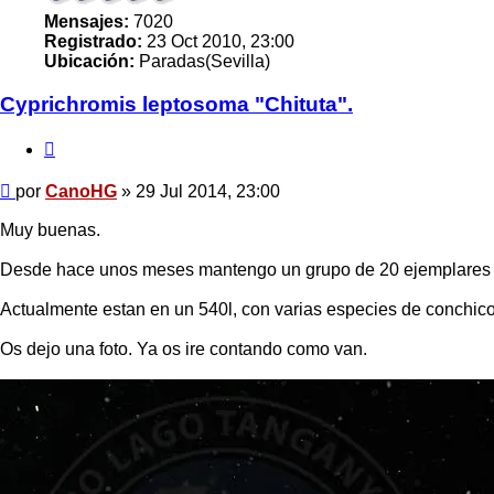
Mensajes:
7020
Registrado:
23 Oct 2010, 23:00
Ubicación:
Paradas(Sevilla)
Cyprichromis leptosoma "Chituta".
Citar
Mensaje
por
CanoHG
»
29 Jul 2014, 23:00
Muy buenas.
Desde hace unos meses mantengo un grupo de 20 ejemplares de
Actualmente estan en un 540l, con varias especies de conchicol
Os dejo una foto. Ya os ire contando como van.