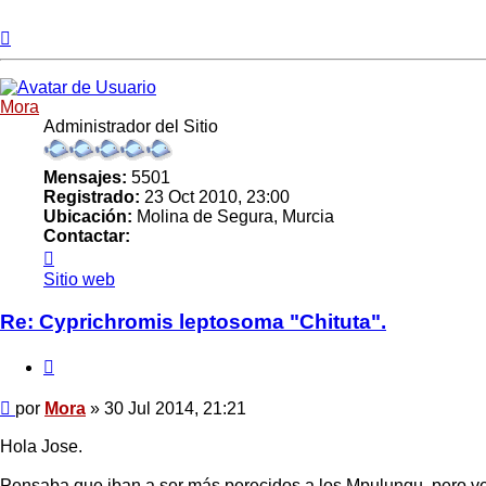
Arriba
Mora
Administrador del Sitio
Mensajes:
5501
Registrado:
23 Oct 2010, 23:00
Ubicación:
Molina de Segura, Murcia
Contactar:
Contactar
Mora
Sitio web
Re: Cyprichromis leptosoma "Chituta".
Citar
Mensaje
por
Mora
»
30 Jul 2014, 21:21
Hola Jose.
Pensaba que iban a ser más perecidos a los Mpulungu, pero veo