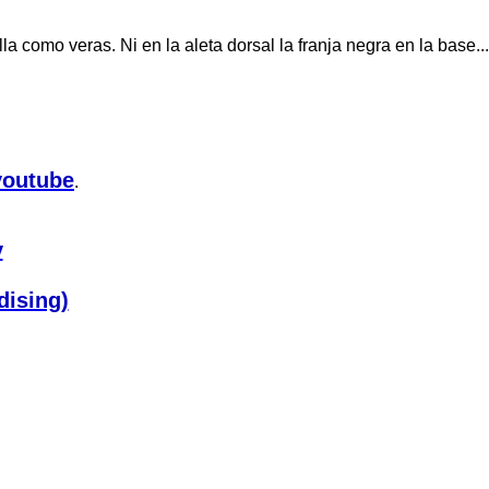
como veras. Ni en la aleta dorsal la franja negra en la base...
youtube
.
y
dising)