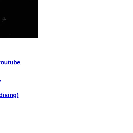
youtube
.
y
dising)