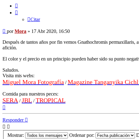
Citar
Citar
Mensaje
por
Mora
»
17 Abr 2020, 16:50
Después de tantos años por fin vemos Gnathochromis permaxillaris, au
afición.
El color y el precio en un principio pueden haber sido su punto negat
Saludos.
Visita mis webs:
Miguel Mora Fotografía
Magazine Tanganyika Cichl
/
Comida para nuestros peces:
SERA
JBL
TROPICAL
/
/
Arriba
Responder
Mostrar:
Ordenar por:
D