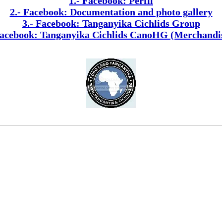
1.- Facebook: Perfil
2.- Facebook: Documentation and photo gallery
3.- Facebook: Tanganyika Cichlids Group
Facebook: Tanganyika Cichlids CanoHG (Merchandi