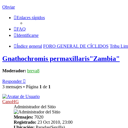
Obviar
Enlaces rápidos
FAQ
Identificarse
Índice general
FORO GENERAL DE CÍCLIDOS
Tribu Li
Gnathochromis permaxillaris"Zambia"
Moderador:
breva8
Responder
3 mensajes • Página
1
de
1
CanoHG
Administrador del Sitio
Mensajes:
7020
Registrado:
23 Oct 2010, 23:00
Ubicación:
Paradas(Sevilla)