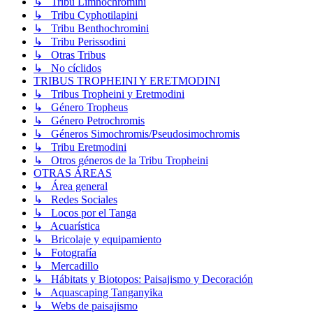
↳ Tribu Limnochromini
↳ Tribu Cyphotilapini
↳ Tribu Benthochromini
↳ Tribu Perissodini
↳ Otras Tribus
↳ No cíclidos
TRIBUS TROPHEINI Y ERETMODINI
↳ Tribus Tropheini y Eretmodini
↳ Género Tropheus
↳ Género Petrochromis
↳ Géneros Simochromis/Pseudosimochromis
↳ Tribu Eretmodini
↳ Otros géneros de la Tribu Tropheini
OTRAS ÁREAS
↳ Área general
↳ Redes Sociales
↳ Locos por el Tanga
↳ Acuarística
↳ Bricolaje y equipamiento
↳ Fotografía
↳ Mercadillo
↳ Hábitats y Biotopos: Paisajismo y Decoración
↳ Aquascaping Tanganyika
↳ Webs de paisajismo