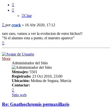
Citar
Citar
Mensaje
por
crack
»
16 Abr 2020, 17:12
raro raro, vamos a ver la evolucion de estos bichos!!
"Si el alumno esta a punto, el maestro aparece"
Arriba
Mora
Administrador del Sitio
Mensajes:
5501
Registrado:
23 Oct 2010, 23:00
Ubicación:
Molina de Segura, Murcia
Contactar:
Contactar
Mora
Sitio web
Re: Gnathochromis permaxillaris