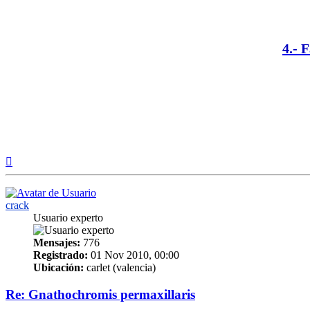
4.- 
Arriba
crack
Usuario experto
Mensajes:
776
Registrado:
01 Nov 2010, 00:00
Ubicación:
carlet (valencia)
Re: Gnathochromis permaxillaris