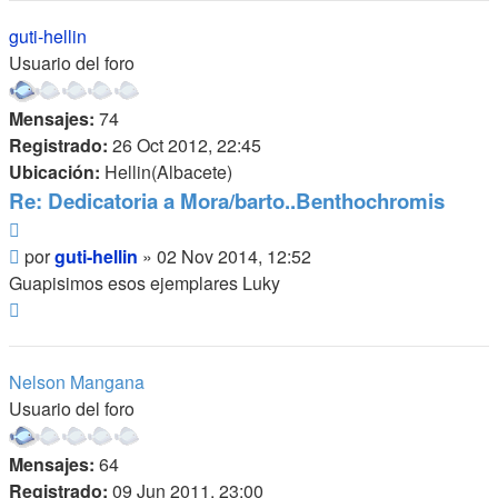
guti-hellin
Usuario del foro
Mensajes:
74
Registrado:
26 Oct 2012, 22:45
Ubicación:
Hellin(Albacete)
Re: Dedicatoria a Mora/barto..Benthochromis
Citar
Mensaje
por
guti-hellin
»
02 Nov 2014, 12:52
Guapisimos esos ejemplares Luky
Arriba
Nelson Mangana
Usuario del foro
Mensajes:
64
Registrado:
09 Jun 2011, 23:00