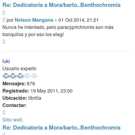
Re: Dedicatoria a Mora/barto..Benthochromis
Citar
Mensaje
por
Nelson Mangana
»
01 Oct 2014, 21:21
Nunca he intentado, pero paracyprichromis son más
tranquilos y por eso los elegí
Arriba
luki
Usuario experto
Mensajes:
878
Registrado:
19 May 2011, 23:00
Ubicación:
librilla
Contactar:
Contactar
luki
Sitio web
Re: Dedicatoria a Mora/barto..Benthochromis
Citar