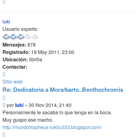
Arriba
luki
Usuario experto
Mensajes:
878
Registrado:
19 May 2011, 23:00
Ubicación:
librilla
Contactar:
Contactar
luki
Sitio web
Re: Dedicatoria a Mora/barto..Benthochromis
Citar
Mensaje
por
luki
»
30 Nov 2014, 21:40
Personalmente le sacaba lo que tenga en la boca.
Muy guapo ese macho.
http://mundotropheus-lukilu333.blogspot.com/
Arriba