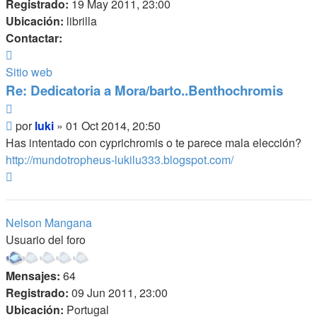
Registrado:
19 May 2011, 23:00
Ubicación:
librilla
Contactar:
Contactar
luki
Sitio web
Re: Dedicatoria a Mora/barto..Benthochromis
Citar
Mensaje
por
luki
»
01 Oct 2014, 20:50
Has intentado con cyprichromis o te parece mala elección?
http://mundotropheus-lukilu333.blogspot.com/
Arriba
Nelson Mangana
Usuario del foro
Mensajes:
64
Registrado:
09 Jun 2011, 23:00
Ubicación:
Portugal