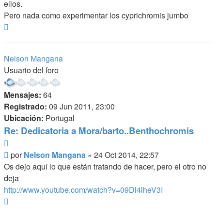
ellos.
Pero nada como experimentar los cyprichromis jumbo
Arriba
Nelson Mangana
Usuario del foro
Mensajes:
64
Registrado:
09 Jun 2011, 23:00
Ubicación:
Portugal
Re: Dedicatoria a Mora/barto..Benthochromis
Citar
Mensaje
por
Nelson Mangana
»
24 Oct 2014, 22:57
Os dejo aquí lo que están tratando de hacer, pero el otro no
deja
http://www.youtube.com/watch?v=09Dl4lheV3I
Arriba