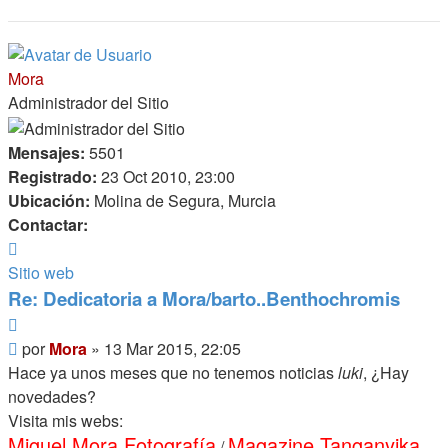
Mora
Administrador del Sitio
Mensajes:
5501
Registrado:
23 Oct 2010, 23:00
Ubicación:
Molina de Segura, Murcia
Contactar:
Contactar
Mora
Sitio web
Re: Dedicatoria a Mora/barto..Benthochromis
Citar
Mensaje
por
Mora
»
13 Mar 2015, 22:05
Hace ya unos meses que no tenemos noticias
luki
, ¿Hay
novedades?
Visita mis webs:
Miguel Mora Fotografía
Magazine Tanganyika
/