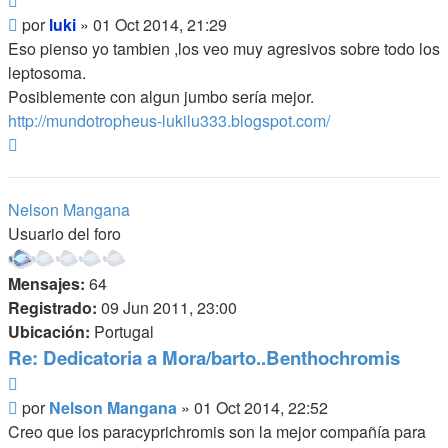
Mensaje
por
luki
»
01 Oct 2014, 21:29
Eso pienso yo tambien ,los veo muy agresivos sobre todo los
leptosoma.
Posiblemente con algun jumbo sería mejor.
http://mundotropheus-lukilu333.blogspot.com/
Arriba
Nelson Mangana
Usuario del foro
Mensajes:
64
Registrado:
09 Jun 2011, 23:00
Ubicación:
Portugal
Re: Dedicatoria a Mora/barto..Benthochromis
Citar
Mensaje
por
Nelson Mangana
»
01 Oct 2014, 22:52
Creo que los paracyprichromis son la mejor compañía para