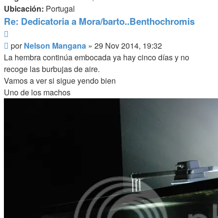
Ubicación:
Portugal
Re: Dedicatoria a Mora/barto..Benthochromis
Citar
Mensaje
por
Nelson Mangana
»
29 Nov 2014, 19:32
La hembra continúa embocada ya hay cinco días y no
recoge las burbujas de aire.
Vamos a ver si sigue yendo bien
Uno de los machos