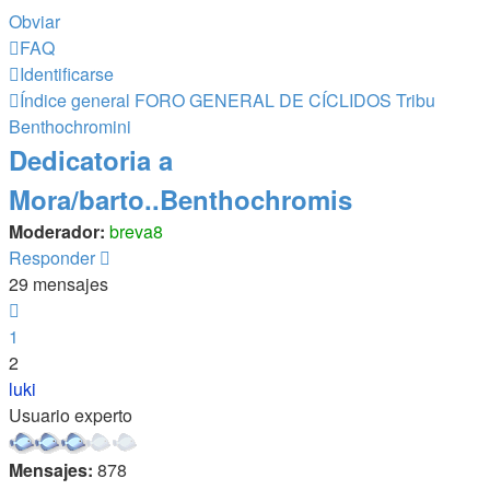
Obviar
FAQ
Identificarse
Índice general
FORO GENERAL DE CÍCLIDOS
Tribu
Benthochromini
Dedicatoria a
Mora/barto..Benthochromis
Moderador:
breva8
Responder
29 mensajes
Anterior
1
2
luki
Usuario experto
Mensajes:
878