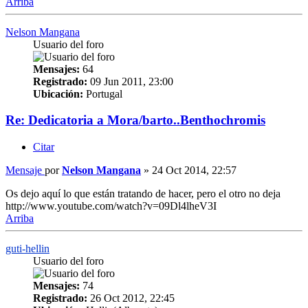
Arriba
Nelson Mangana
Usuario del foro
Mensajes:
64
Registrado:
09 Jun 2011, 23:00
Ubicación:
Portugal
Re: Dedicatoria a Mora/barto..Benthochromis
Citar
Mensaje
por
Nelson Mangana
»
24 Oct 2014, 22:57
Os dejo aquí lo que están tratando de hacer, pero el otro no deja
http://www.youtube.com/watch?v=09Dl4lheV3I
Arriba
guti-hellin
Usuario del foro
Mensajes:
74
Registrado:
26 Oct 2012, 22:45