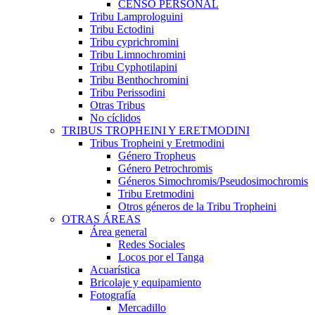
CENSO PERSONAL
Tribu Lamprologuini
Tribu Ectodini
Tribu cyprichromini
Tribu Limnochromini
Tribu Cyphotilapini
Tribu Benthochromini
Tribu Perissodini
Otras Tribus
No cíclidos
TRIBUS TROPHEINI Y ERETMODINI
Tribus Tropheini y Eretmodini
Género Tropheus
Género Petrochromis
Géneros Simochromis/Pseudosimochromis
Tribu Eretmodini
Otros géneros de la Tribu Tropheini
OTRAS ÁREAS
Área general
Redes Sociales
Locos por el Tanga
Acuarística
Bricolaje y equipamiento
Fotografía
Mercadillo