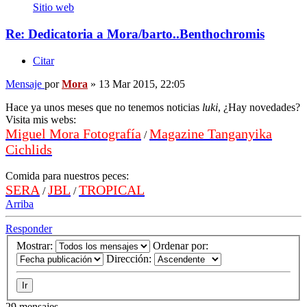
Sitio web
Re: Dedicatoria a Mora/barto..Benthochromis
Citar
Mensaje
por
Mora
»
13 Mar 2015, 22:05
Hace ya unos meses que no tenemos noticias
luki
, ¿Hay novedades?
Visita mis webs:
Miguel Mora Fotografía
Magazine Tanganyika
/
Cichlids
Comida para nuestros peces:
SERA
JBL
TROPICAL
/
/
Arriba
Responder
Mostrar:
Ordenar por:
Dirección:
29 mensajes