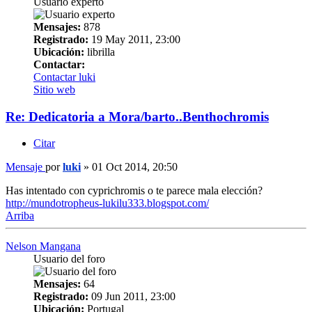
Usuario experto
Mensajes:
878
Registrado:
19 May 2011, 23:00
Ubicación:
librilla
Contactar:
Contactar luki
Sitio web
Re: Dedicatoria a Mora/barto..Benthochromis
Citar
Mensaje
por
luki
»
01 Oct 2014, 20:50
Has intentado con cyprichromis o te parece mala elección?
http://mundotropheus-lukilu333.blogspot.com/
Arriba
Nelson Mangana
Usuario del foro
Mensajes:
64
Registrado:
09 Jun 2011, 23:00
Ubicación:
Portugal