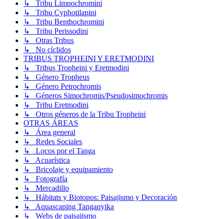
↳ Tribu Limnochromini
↳ Tribu Cyphotilapini
↳ Tribu Benthochromini
↳ Tribu Perissodini
↳ Otras Tribus
↳ No cíclidos
TRIBUS TROPHEINI Y ERETMODINI
↳ Tribus Tropheini y Eretmodini
↳ Género Tropheus
↳ Género Petrochromis
↳ Géneros Simochromis/Pseudosimochromis
↳ Tribu Eretmodini
↳ Otros géneros de la Tribu Tropheini
OTRAS ÁREAS
↳ Área general
↳ Redes Sociales
↳ Locos por el Tanga
↳ Acuarística
↳ Bricolaje y equipamiento
↳ Fotografía
↳ Mercadillo
↳ Hábitats y Biotopos: Paisajismo y Decoración
↳ Aquascaping Tanganyika
↳ Webs de paisajismo