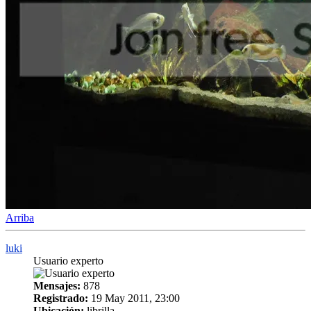
Arriba
luki
Usuario experto
Mensajes:
878
Registrado:
19 May 2011, 23:00
Ubicación:
librilla