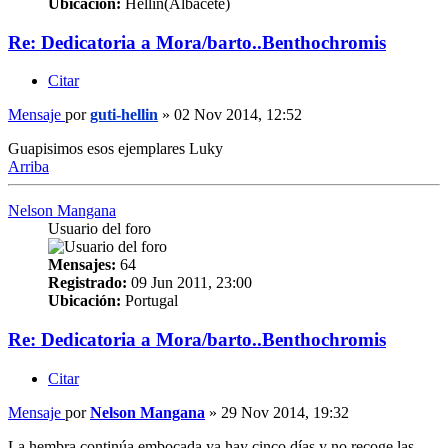
Ubicación:
Hellin(Albacete)
Re: Dedicatoria a Mora/barto..Benthochromis
Citar
Mensaje
por
guti-hellin
»
02 Nov 2014, 12:52
Guapisimos esos ejemplares Luky
Arriba
Nelson Mangana
Usuario del foro
Mensajes:
64
Registrado:
09 Jun 2011, 23:00
Ubicación:
Portugal
Re: Dedicatoria a Mora/barto..Benthochromis
Citar
Mensaje
por
Nelson Mangana
»
29 Nov 2014, 19:32
La hembra continúa embocada ya hay cinco días y no recoge las