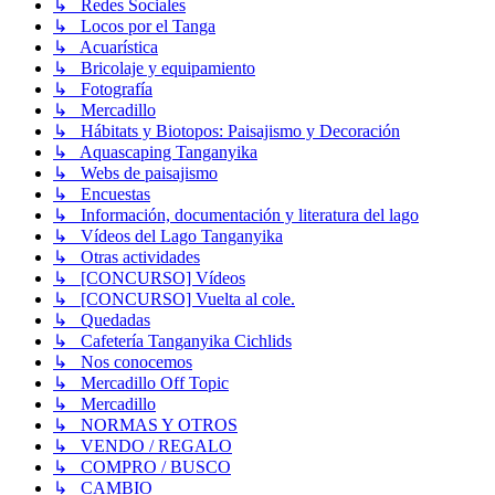
↳ Redes Sociales
↳ Locos por el Tanga
↳ Acuarística
↳ Bricolaje y equipamiento
↳ Fotografía
↳ Mercadillo
↳ Hábitats y Biotopos: Paisajismo y Decoración
↳ Aquascaping Tanganyika
↳ Webs de paisajismo
↳ Encuestas
↳ Información, documentación y literatura del lago
↳ Vídeos del Lago Tanganyika
↳ Otras actividades
↳ [CONCURSO] Vídeos
↳ [CONCURSO] Vuelta al cole.
↳ Quedadas
↳ Cafetería Tanganyika Cichlids
↳ Nos conocemos
↳ Mercadillo Off Topic
↳ Mercadillo
↳ NORMAS Y OTROS
↳ VENDO / REGALO
↳ COMPRO / BUSCO
↳ CAMBIO