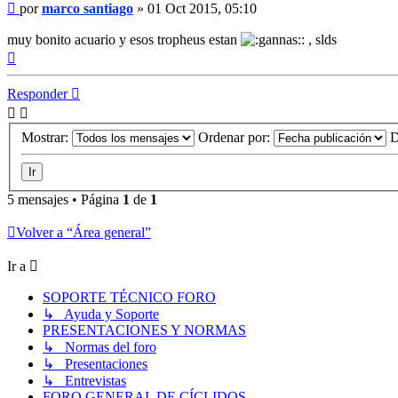
Mensaje
por
marco santiago
»
01 Oct 2015, 05:10
muy bonito acuario y esos tropheus estan
, slds
Arriba
Responder
Mostrar:
Ordenar por:
D
5 mensajes • Página
1
de
1
Volver a “Área general”
Ir a
SOPORTE TÉCNICO FORO
↳ Ayuda y Soporte
PRESENTACIONES Y NORMAS
↳ Normas del foro
↳ Presentaciones
↳ Entrevistas
FORO GENERAL DE CÍCLIDOS