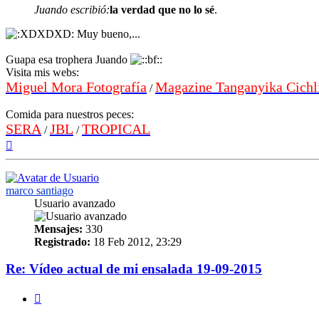
Juando escribió:
la verdad que no lo sé
.
Muy bueno,...
Guapa esa trophera Juando
Visita mis webs:
Miguel Mora Fotografía
Magazine Tanganyika Cichl
/
Comida para nuestros peces:
SERA
JBL
TROPICAL
/
/
Arriba
marco santiago
Usuario avanzado
Mensajes:
330
Registrado:
18 Feb 2012, 23:29
Re: Vídeo actual de mi ensalada 19-09-2015
Citar