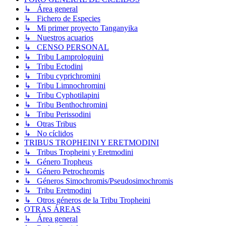
↳ Área general
↳ Fichero de Especies
↳ Mi primer proyecto Tanganyika
↳ Nuestros acuarios
↳ CENSO PERSONAL
↳ Tribu Lamprologuini
↳ Tribu Ectodini
↳ Tribu cyprichromini
↳ Tribu Limnochromini
↳ Tribu Cyphotilapini
↳ Tribu Benthochromini
↳ Tribu Perissodini
↳ Otras Tribus
↳ No cíclidos
TRIBUS TROPHEINI Y ERETMODINI
↳ Tribus Tropheini y Eretmodini
↳ Género Tropheus
↳ Género Petrochromis
↳ Géneros Simochromis/Pseudosimochromis
↳ Tribu Eretmodini
↳ Otros géneros de la Tribu Tropheini
OTRAS ÁREAS
↳ Área general