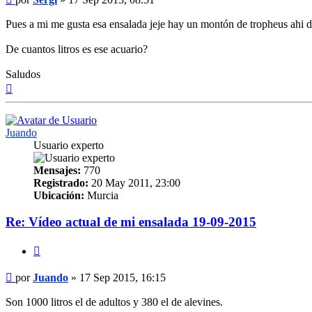
Pues a mi me gusta esa ensalada jeje hay un montón de tropheus ahi 
De cuantos litros es ese acuario?
Saludos
Arriba
Juando
Usuario experto
Mensajes:
770
Registrado:
20 May 2011, 23:00
Ubicación:
Murcia
Re: Vídeo actual de mi ensalada 19-09-2015
Citar
Mensaje
por
Juando
»
17 Sep 2015, 16:15
Son 1000 litros el de adultos y 380 el de alevines.