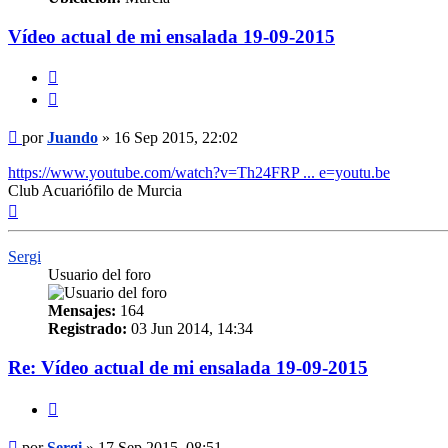
Vídeo actual de mi ensalada 19-09-2015
Citar
Mensaje
por
Juando
»
16 Sep 2015, 22:02
https://www.youtube.com/watch?v=Th24FRP ... e=youtu.be
Club Acuariófilo de Murcia
Arriba
Sergi
Usuario del foro
Mensajes:
164
Registrado:
03 Jun 2014, 14:34
Re: Vídeo actual de mi ensalada 19-09-2015
Citar
Mensaje
por
Sergi
»
17 Sep 2015, 08:51