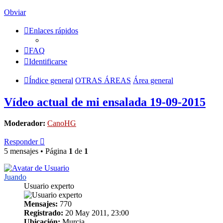
Obviar
Enlaces rápidos
FAQ
Identificarse
Índice general
OTRAS ÁREAS
Área general
Vídeo actual de mi ensalada 19-09-2015
Moderador:
CanoHG
Responder
5 mensajes • Página
1
de
1
Juando
Usuario experto
Mensajes:
770
Registrado:
20 May 2011, 23:00
Ubicación:
Murcia