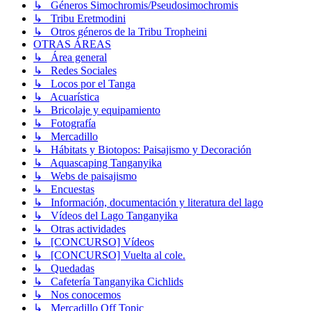
↳ Géneros Simochromis/Pseudosimochromis
↳ Tribu Eretmodini
↳ Otros géneros de la Tribu Tropheini
OTRAS ÁREAS
↳ Área general
↳ Redes Sociales
↳ Locos por el Tanga
↳ Acuarística
↳ Bricolaje y equipamiento
↳ Fotografía
↳ Mercadillo
↳ Hábitats y Biotopos: Paisajismo y Decoración
↳ Aquascaping Tanganyika
↳ Webs de paisajismo
↳ Encuestas
↳ Información, documentación y literatura del lago
↳ Vídeos del Lago Tanganyika
↳ Otras actividades
↳ [CONCURSO] Vídeos
↳ [CONCURSO] Vuelta al cole.
↳ Quedadas
↳ Cafetería Tanganyika Cichlids
↳ Nos conocemos
↳ Mercadillo Off Topic