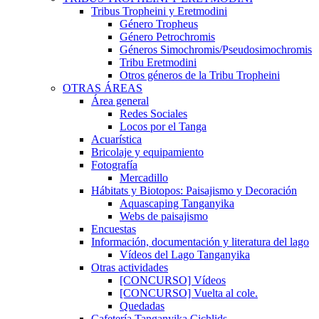
Tribus Tropheini y Eretmodini
Género Tropheus
Género Petrochromis
Géneros Simochromis/Pseudosimochromis
Tribu Eretmodini
Otros géneros de la Tribu Tropheini
OTRAS ÁREAS
Área general
Redes Sociales
Locos por el Tanga
Acuarística
Bricolaje y equipamiento
Fotografía
Mercadillo
Hábitats y Biotopos: Paisajismo y Decoración
Aquascaping Tanganyika
Webs de paisajismo
Encuestas
Información, documentación y literatura del lago
Vídeos del Lago Tanganyika
Otras actividades
[CONCURSO] Vídeos
[CONCURSO] Vuelta al cole.
Quedadas
Cafetería Tanganyika Cichlids