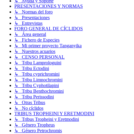
↳ Ayuda y Soporte
PRESENTACIONES Y NORMAS
↳ Normas del foro
↳ Presentaciones
↳ Entrevistas
FORO GENERAL DE CÍCLIDOS
↳ Área general
↳ Fichero de Especies
↳ Mi primer proyecto Tanganyika
↳ Nuestros acuarios
↳ CENSO PERSONAL
↳ Tribu Lamprologuini
↳ Tribu Ectodini
↳ Tribu cyprichromini
↳ Tribu Limnochromini
↳ Tribu Cyphotilapini
↳ Tribu Benthochromini
↳ Tribu Perissodini
↳ Otras Tribus
↳ No cíclidos
TRIBUS TROPHEINI Y ERETMODINI
↳ Tribus Tropheini y Eretmodini
↳ Género Tropheus
↳ Género Petrochromis