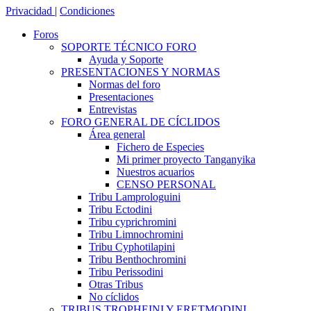
Privacidad
|
Condiciones
Foros
SOPORTE TÉCNICO FORO
Ayuda y Soporte
PRESENTACIONES Y NORMAS
Normas del foro
Presentaciones
Entrevistas
FORO GENERAL DE CÍCLIDOS
Área general
Fichero de Especies
Mi primer proyecto Tanganyika
Nuestros acuarios
CENSO PERSONAL
Tribu Lamprologuini
Tribu Ectodini
Tribu cyprichromini
Tribu Limnochromini
Tribu Cyphotilapini
Tribu Benthochromini
Tribu Perissodini
Otras Tribus
No cíclidos
TRIBUS TROPHEINI Y ERETMODINI