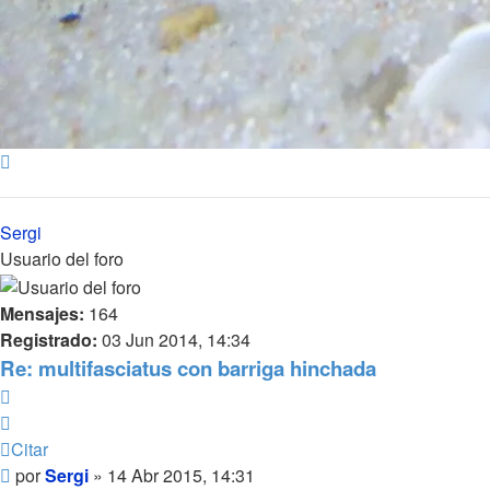
Arriba
Sergi
Usuario del foro
Mensajes:
164
Registrado:
03 Jun 2014, 14:34
Re: multifasciatus con barriga hinchada
Citar
Citar
Mensaje
por
Sergi
»
14 Abr 2015, 14:31