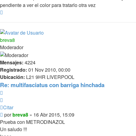
pendiente a ver el color para tratarlo otra vez
Arriba
breva8
Moderador
Mensajes:
4224
Registrado:
01 Nov 2010, 00:00
Ubicación:
L21 9HR LIVERPOOL
Re: multifasciatus con barriga hinchada
Citar
Citar
Mensaje
por
breva8
»
16 Abr 2015, 15:09
Prueba con METRODINAZOL
Un saludo !!!