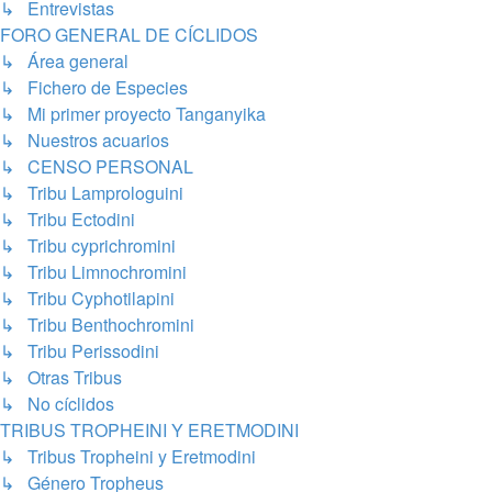
↳ Entrevistas
FORO GENERAL DE CÍCLIDOS
↳ Área general
↳ Fichero de Especies
↳ Mi primer proyecto Tanganyika
↳ Nuestros acuarios
↳ CENSO PERSONAL
↳ Tribu Lamprologuini
↳ Tribu Ectodini
↳ Tribu cyprichromini
↳ Tribu Limnochromini
↳ Tribu Cyphotilapini
↳ Tribu Benthochromini
↳ Tribu Perissodini
↳ Otras Tribus
↳ No cíclidos
TRIBUS TROPHEINI Y ERETMODINI
↳ Tribus Tropheini y Eretmodini
↳ Género Tropheus