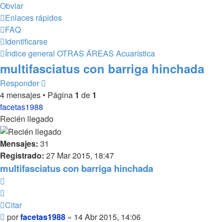
Obviar
Enlaces rápidos
FAQ
Identificarse
Índice general
OTRAS ÁREAS
Acuarística
multifasciatus con barriga hinchada
Responder
4 mensajes • Página
1
de
1
facetas1988
Recién llegado
Mensajes:
31
Registrado:
27 Mar 2015, 18:47
multifasciatus con barriga hinchada
Citar
Citar
Mensaje
por
facetas1988
»
14 Abr 2015, 14:06