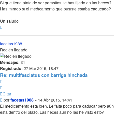
Si que tiene pinta de ser parasitos, te has fijado en las heces?
Has mirado si el medicamento que pusiste estaba caducado?
Un saludo
Arriba
facetas1988
Recién llegado
Mensajes:
31
Registrado:
27 Mar 2015, 18:47
Re: multifasciatus con barriga hinchada
Citar
Citar
Mensaje
por
facetas1988
»
14 Abr 2015, 14:41
El medicamento esta bien. Le falta poco para caducar pero aún
esta dentro del plazo. Las heces aún no las he visto estoy