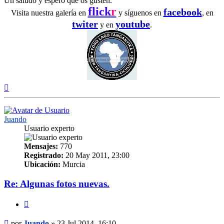
Un saludo y espero que os gusten.
flick
r
facebook
Visita nuestra galería en
y síguenos en
, en
twiter
youtube
y en
.
Arriba
Juando
Usuario experto
Mensajes:
770
Registrado:
20 May 2011, 23:00
Ubicación:
Murcia
Re: Algunas fotos nuevas.
Citar
Mensaje
por
Juando
»
23 Jul 2014, 16:10