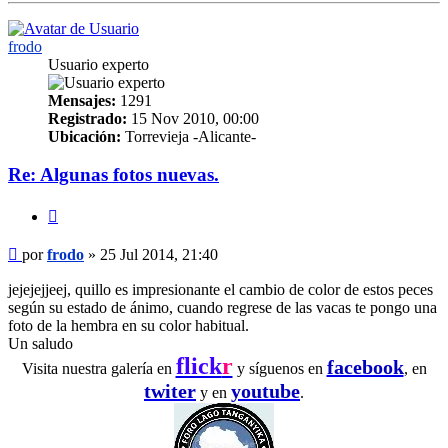
frodo
Usuario experto
Mensajes:
1291
Registrado:
15 Nov 2010, 00:00
Ubicación:
Torrevieja -Alicante-
Re: Algunas fotos nuevas.
Citar
Mensaje
por
frodo
»
25 Jul 2014, 21:40
jejejejjeej, quillo es impresionante el cambio de color de estos peces
según su estado de ánimo, cuando regrese de las vacas te pongo una
foto de la hembra en su color habitual.
Un saludo
flick
r
facebook
Visita nuestra galería en
y síguenos en
, en
twiter
youtube
y en
.