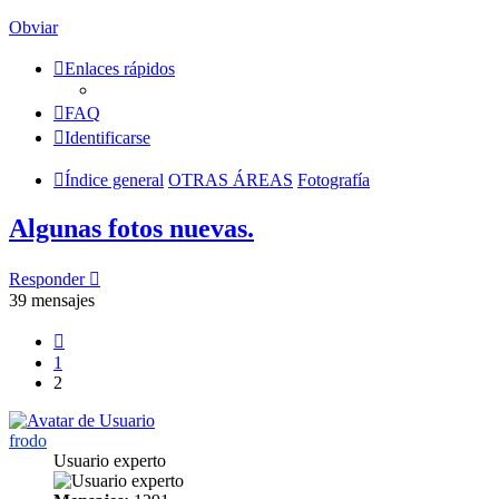
Obviar
Enlaces rápidos
FAQ
Identificarse
Índice general
OTRAS ÁREAS
Fotografía
Algunas fotos nuevas.
Responder
39 mensajes
Anterior
1
2
frodo
Usuario experto