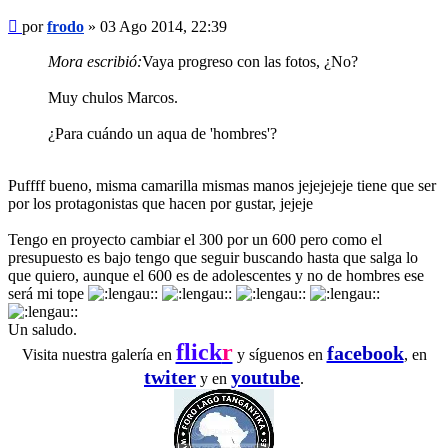
Mensaje
por
frodo
»
03 Ago 2014, 22:39
Mora escribió:
Vaya progreso con las fotos, ¿No?
Muy chulos Marcos.
¿Para cuándo un aqua de 'hombres'?
Puffff bueno, misma camarilla mismas manos jejejejeje tiene que ser
por los protagonistas que hacen por gustar, jejeje
Tengo en proyecto cambiar el 300 por un 600 pero como el
presupuesto es bajo tengo que seguir buscando hasta que salga lo
que quiero, aunque el 600 es de adolescentes y no de hombres ese
será mi tope
Un saludo.
flick
r
facebook
Visita nuestra galería en
y síguenos en
, en
twiter
youtube
y en
.