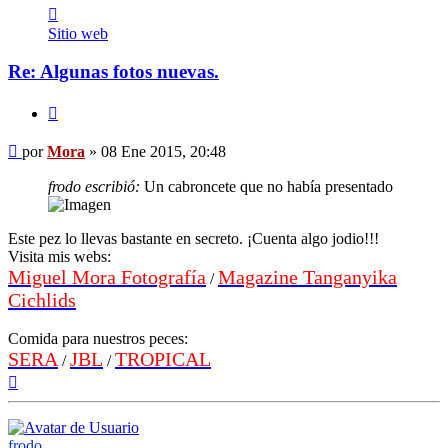
Contactar
Mora
Sitio web
Re: Algunas fotos nuevas.
Citar
Mensaje
por
Mora
»
08 Ene 2015, 20:48
frodo escribió:
Un cabroncete que no había presentado
Este pez lo llevas bastante en secreto. ¡Cuenta algo jodio!!!
Visita mis webs:
Miguel Mora Fotografía
Magazine Tanganyika
/
Cichlids
Comida para nuestros peces:
SERA
JBL
TROPICAL
/
/
Arriba
frodo