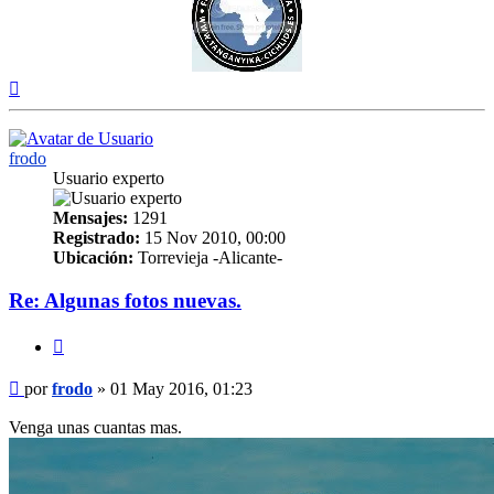
Arriba
frodo
Usuario experto
Mensajes:
1291
Registrado:
15 Nov 2010, 00:00
Ubicación:
Torrevieja -Alicante-
Re: Algunas fotos nuevas.
Citar
Mensaje
por
frodo
»
01 May 2016, 01:23
Venga unas cuantas mas.