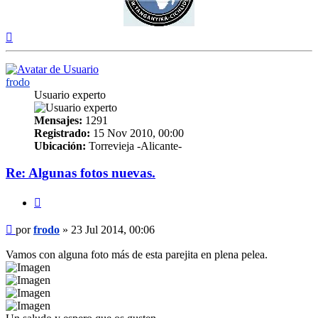
Arriba
frodo
Usuario experto
Mensajes:
1291
Registrado:
15 Nov 2010, 00:00
Ubicación:
Torrevieja -Alicante-
Re: Algunas fotos nuevas.
Citar
Mensaje
por
frodo
»
23 Jul 2014, 00:06
Vamos con alguna foto más de esta parejita en plena pelea.