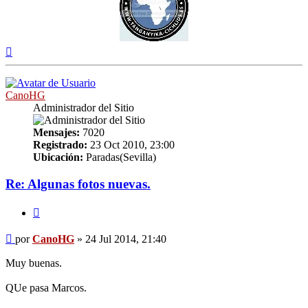
Arriba
CanoHG
Administrador del Sitio
Mensajes:
7020
Registrado:
23 Oct 2010, 23:00
Ubicación:
Paradas(Sevilla)
Re: Algunas fotos nuevas.
Citar
Mensaje
por
CanoHG
»
24 Jul 2014, 21:40
Muy buenas.
QUe pasa Marcos.