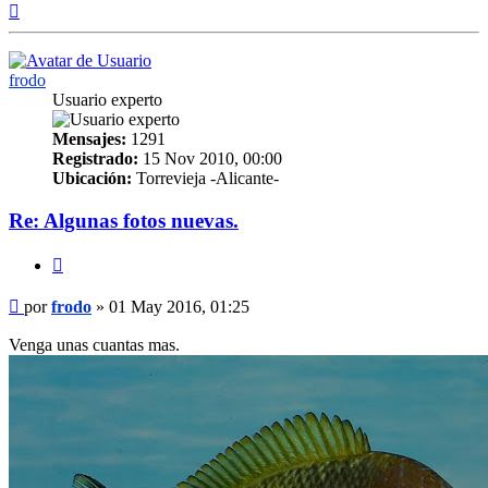
Arriba
frodo
Usuario experto
Mensajes:
1291
Registrado:
15 Nov 2010, 00:00
Ubicación:
Torrevieja -Alicante-
Re: Algunas fotos nuevas.
Citar
Mensaje
por
frodo
»
01 May 2016, 01:25
Venga unas cuantas mas.