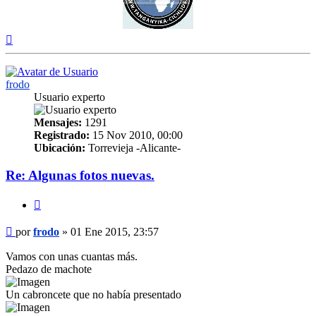
Arriba
frodo
Usuario experto
Mensajes:
1291
Registrado:
15 Nov 2010, 00:00
Ubicación:
Torrevieja -Alicante-
Re: Algunas fotos nuevas.
Citar
Mensaje
por
frodo
»
01 Ene 2015, 23:57
Vamos con unas cuantas más.
Pedazo de machote
Un cabroncete que no había presentado