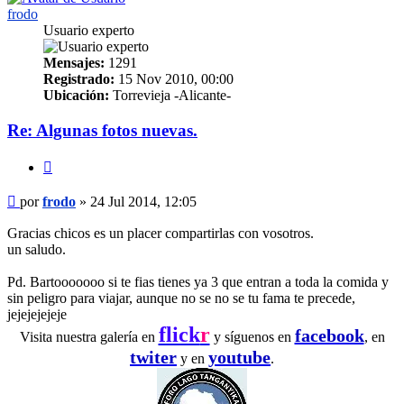
frodo
Usuario experto
Mensajes:
1291
Registrado:
15 Nov 2010, 00:00
Ubicación:
Torrevieja -Alicante-
Re: Algunas fotos nuevas.
Citar
Mensaje
por
frodo
»
24 Jul 2014, 12:05
Gracias chicos es un placer compartirlas con vosotros.
un saludo.
Pd. Bartooooooo si te fias tienes ya 3 que entran a toda la comida y
sin peligro para viajar, aunque no se no se tu fama te precede,
jejejejejeje
flick
r
facebook
Visita nuestra galería en
y síguenos en
, en
twiter
youtube
y en
.