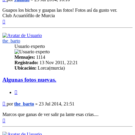
Guapos los bichos y guapas las fotos! Fotos así da gusto ver.
Club Acuariófilo de Murcia
Arriba
the_barto
Usuario experto
Mensajes:
1114
Registrado:
13 Nov 2011, 22:21
Ubicación:
Lorca(murcia)
Algunas fotos nuevas.
Citar
Mensaje
por
the_barto
»
23 Jul 2014, 21:51
Marcos que ganas de ver salir pa lante esas crias....
Arriba