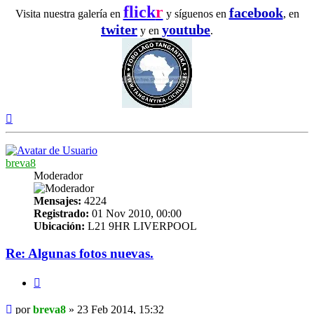
flick
r
facebook
Visita nuestra galería en
y síguenos en
, en
twiter
youtube
y en
.
Arriba
breva8
Moderador
Mensajes:
4224
Registrado:
01 Nov 2010, 00:00
Ubicación:
L21 9HR LIVERPOOL
Re: Algunas fotos nuevas.
Citar
Mensaje
por
breva8
»
23 Feb 2014, 15:32