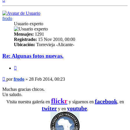
frodo
Usuario experto
Mensajes:
1291
Registrado:
15 Nov 2010, 00:00
Ubicación:
Torrevieja -Alicante-
Re: Algunas fotos nuevas.
Citar
Mensaje
por
frodo
»
28 Feb 2014, 00:23
Muchas gracias chicos.
Un saludo.
flick
r
facebook
Visita nuestra galería en
y síguenos en
, en
twiter
youtube
y en
.