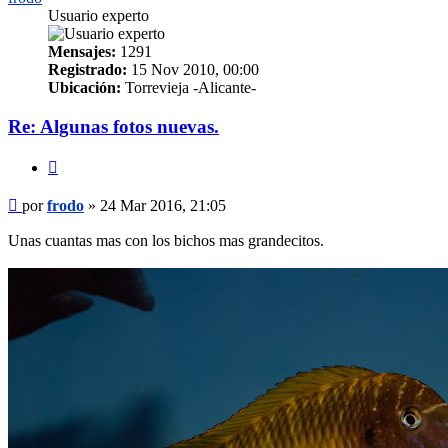
Usuario experto
Mensajes:
1291
Registrado:
15 Nov 2010, 00:00
Ubicación:
Torrevieja -Alicante-
Re: Algunas fotos nuevas.
Citar
Mensaje
por
frodo
»
24 Mar 2016, 21:05
Unas cuantas mas con los bichos mas grandecitos.