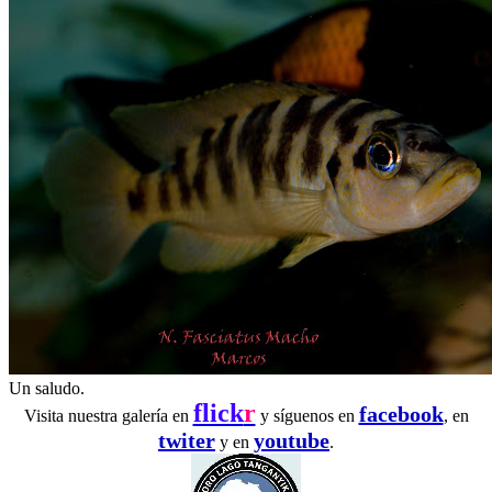
Un saludo.
flick
r
facebook
Visita nuestra galería en
y síguenos en
, en
twiter
youtube
y en
.