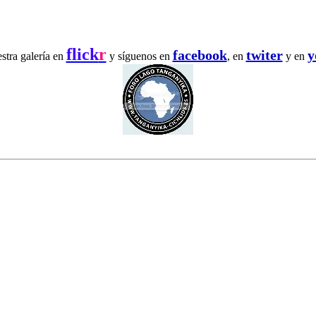
flick
r
facebook
twiter
y
estra galería en
y síguenos en
, en
y en