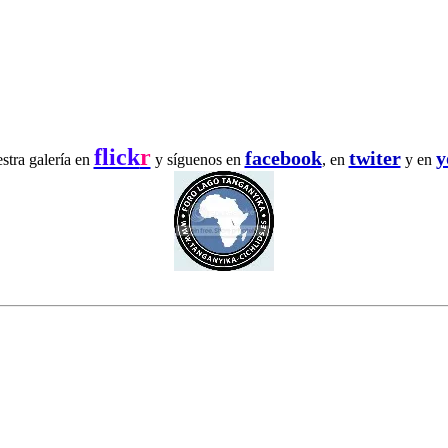
flick
r
facebook
twiter
y
estra galería en
y síguenos en
, en
y en