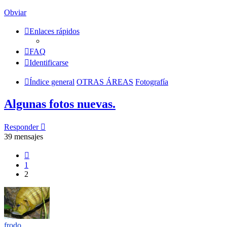
Obviar
Enlaces rápidos
FAQ
Identificarse
Índice general
OTRAS ÁREAS
Fotografía
Algunas fotos nuevas.
Responder
39 mensajes
Anterior
1
2
frodo