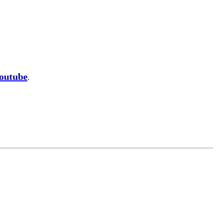
outube
.