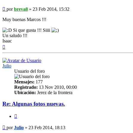
Mensaje
por
breva8
»
23 Feb 2014, 15:32
Muy buenas Marcos !!!
Si que gusta !!! Siiii
Un saludo !!!
Isaac
Arriba
Julio
Usuario del foro
Mensajes:
177
Registrado:
13 Nov 2010, 00:00
Ubicación:
Jerez de la frontera
Re: Algunas fotos nuevas.
Citar
Mensaje
por
Julio
»
23 Feb 2014, 18:13