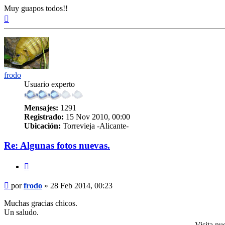
Muy guapos todos!!
Arriba
frodo
Usuario experto
Mensajes:
1291
Registrado:
15 Nov 2010, 00:00
Ubicación:
Torrevieja -Alicante-
Re: Algunas fotos nuevas.
Citar
Mensaje
por
frodo
»
28 Feb 2014, 00:23
Muchas gracias chicos.
Un saludo.
Visita nu