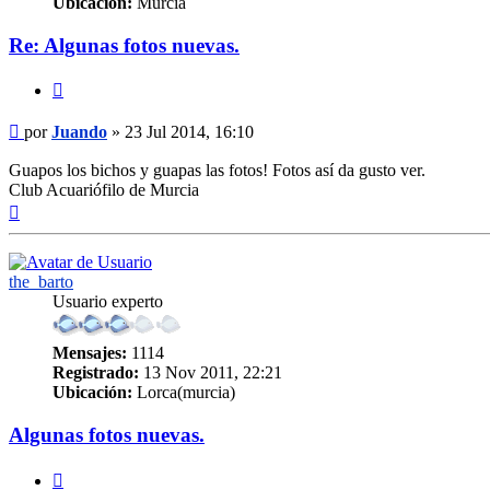
Ubicación:
Murcia
Re: Algunas fotos nuevas.
Citar
Mensaje
por
Juando
»
23 Jul 2014, 16:10
Guapos los bichos y guapas las fotos! Fotos así da gusto ver.
Club Acuariófilo de Murcia
Arriba
the_barto
Usuario experto
Mensajes:
1114
Registrado:
13 Nov 2011, 22:21
Ubicación:
Lorca(murcia)
Algunas fotos nuevas.
Citar