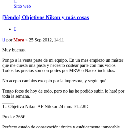
Mora
Sitio web
[Vendo] Objetivos Nikon y más cosas
Citar
Mensaje
por
Mora
»
25 Sep 2012, 14:11
Muy buenas.
Pongo a la venta parte de mi equipo. En un mes empiezo un máster
que me cuesta una pasta y necesito costear parte con mis vicios.
Todos los precios son con portes por MRW o Nacex incluidos.
No acepto cambios excepto por la impresora, y según qué...
Tengo fotos de hoy de todo, pero no las he podido subir, lo haré por
toda la semana.
_____
1.- Objetivo Nikon AF Nikkor 24 mm. f/1:2.8D
Precio: 265€
Perfecto estado de consevación; óptica y estéticamente impecable.