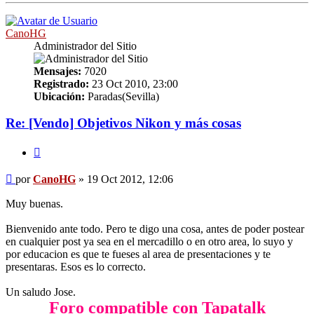
CanoHG
Administrador del Sitio
Mensajes:
7020
Registrado:
23 Oct 2010, 23:00
Ubicación:
Paradas(Sevilla)
Re: [Vendo] Objetivos Nikon y más cosas
Citar
Mensaje
por
CanoHG
»
19 Oct 2012, 12:06
Muy buenas.
Bienvenido ante todo. Pero te digo una cosa, antes de poder postear
en cualquier post ya sea en el mercadillo o en otro area, lo suyo y
por educacion es que te fueses al area de presentaciones y te
presentaras. Esos es lo correcto.
Un saludo Jose.
Foro compatible con Tapatalk