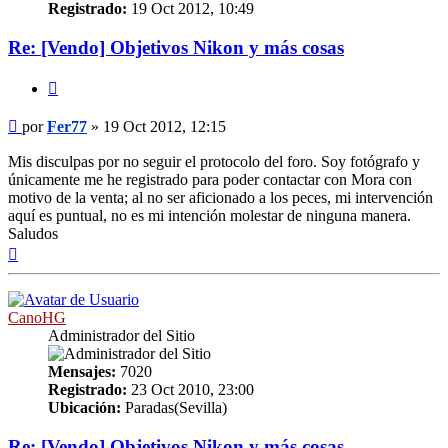
Registrado:
19 Oct 2012, 10:49
Re: [Vendo] Objetivos Nikon y más cosas
Citar
Mensaje
por
Fer77
»
19 Oct 2012, 12:15
Mis disculpas por no seguir el protocolo del foro. Soy fotógrafo y
únicamente me he registrado para poder contactar con Mora con
motivo de la venta; al no ser aficionado a los peces, mi intervención
aquí es puntual, no es mi intención molestar de ninguna manera.
Saludos
Arriba
CanoHG
Administrador del Sitio
Mensajes:
7020
Registrado:
23 Oct 2010, 23:00
Ubicación:
Paradas(Sevilla)
Re: [Vendo] Objetivos Nikon y más cosas