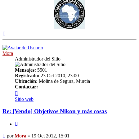
Arriba
Mora
Administrador del Sitio
Mensajes:
5501
Registrado:
23 Oct 2010, 23:00
Ubicación:
Molina de Segura, Murcia
Contactar:
Contactar
Mora
Sitio web
Re: [Vendo] Objetivos Nikon y más cosas
Citar
Mensaje
por
Mora
»
19 Oct 2012, 15:01