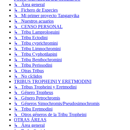
↳ Área general
↳ Fichero de Especies
↳ Mi primer proyecto Tanganyika
↳ Nuestros acuarios
↳ CENSO PERSONAL
↳ Tribu Lamprologuini
↳ Tribu Ectodini
↳ Tribu cyprichromini
↳ Tribu Limnochromini
↳ Tribu Cyphotilapini
↳ Tribu Benthochromini
↳ Tribu Perissodini
↳ Otras Tribus
↳ No cíclidos
TRIBUS TROPHEINI Y ERETMODINI
↳ Tribus Tropheini y Eretmodini
↳ Género Tropheus
↳ Género Petrochromis
↳ Géneros Simochromis/Pseudosimochromis
↳ Tribu Eretmodini
↳ Otros géneros de la Tribu Tropheini
OTRAS ÁREAS
↳ Área general