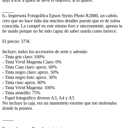
dejo a 45€ a quien se lleve el objetivo, si lo quiere.
_____
6.- Impresora Fotográfica Epson Stylus Photo R2880, un cañón,
creo que no hace falta dar muchos detalles puesto que es de sobra
conocida. La compré en este mismo foro y sinceramente, apenas la
he usado porque no he sido capaz de saber usarla como merece.
El precio: 375€
Incluye, todos los accesorios de serie y además:
- Tinta gris claro: 100%
- Tinta Vivid Magenta Claro: 0%
- Tinta Cian claro: aprox. 60%
- Tinta negro claro: aprox. 50%
- Tinta negro foto: aprox. 30%
- Tinta cian: aprox. 80%
- Tinta Vivid Magenta: 100%
- Tinta amarillo: 75%
- Papel fotográfico diverso A3, A4 y A5
No incluye la caja, era un mamotreto enorme que me molestaba
donde la pusiera.
_____