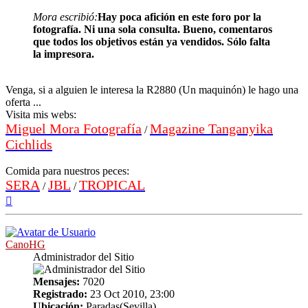
Mora escribió:
Hay poca afición en este foro por la
fotografía. Ni una sola consulta. Bueno, comentaros
que todos los objetivos están ya vendidos. Sólo falta
la impresora.
Venga, si a alguien le interesa la R2880 (Un maquinón) le hago una
oferta ...
Visita mis webs:
Miguel Mora Fotografía
Magazine Tanganyika
/
Cichlids
Comida para nuestros peces:
SERA
JBL
TROPICAL
/
/
Arriba
CanoHG
Administrador del Sitio
Mensajes:
7020
Registrado:
23 Oct 2010, 23:00
Ubicación:
Paradas(Sevilla)