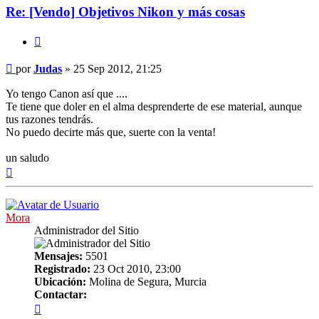
Re: [Vendo] Objetivos Nikon y más cosas
Citar
Mensaje
por
Judas
»
25 Sep 2012, 21:25
Yo tengo Canon así que ....
Te tiene que doler en el alma desprenderte de ese material, aunque
tus razones tendrás.
No puedo decirte más que, suerte con la venta!
un saludo
Arriba
Mora
Administrador del Sitio
Mensajes:
5501
Registrado:
23 Oct 2010, 23:00
Ubicación:
Molina de Segura, Murcia
Contactar:
Contactar