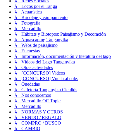
↳ Redes Sociales
↳ Locos por el Tanga
↳ Acuarística
↳ Bricolaje y equipamiento
↳ Fotografía
↳ Mercadillo
↳ Hábitats y Biotopos: Paisajismo y Decoración
↳ Aquascaping Tanganyika
↳ Webs de paisajismo
↳ Encuestas
↳ Información, documentación y literatura del lago
↳ Vídeos del Lago Tanganyika
↳ Otras actividades
↳ [CONCURSO] Vídeos
↳ [CONCURSO] Vuelta al cole.
↳ Quedadas
↳ Cafetería Tanganyika Cichlids
↳ Nos conocemos
↳ Mercadillo Off Topic
↳ Mercadillo
↳ NORMAS Y OTROS
↳ VENDO / REGALO
↳ COMPRO / BUSCO
↳ CAMBIO