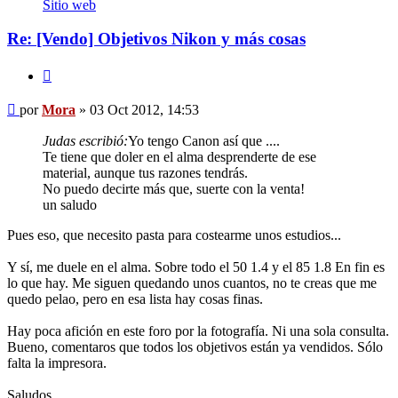
Mora
Sitio web
Re: [Vendo] Objetivos Nikon y más cosas
Citar
Mensaje
por
Mora
»
03 Oct 2012, 14:53
Judas escribió:
Yo tengo Canon así que ....
Te tiene que doler en el alma desprenderte de ese
material, aunque tus razones tendrás.
No puedo decirte más que, suerte con la venta!
un saludo
Pues eso, que necesito pasta para costearme unos estudios...
Y sí, me duele en el alma. Sobre todo el 50 1.4 y el 85 1.8 En fin es
lo que hay. Me siguen quedando unos cuantos, no te creas que me
quedo pelao, pero en esa lista hay cosas finas.
Hay poca afición en este foro por la fotografía. Ni una sola consulta.
Bueno, comentaros que todos los objetivos están ya vendidos. Sólo
falta la impresora.
Saludos.