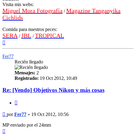
Visita mis webs:
Miguel Mora Fotografía
Magazine Tanganyika
/
Cichlids
Comida para nuestros peces:
SERA
JBL
TROPICAL
/
/
Arriba
Fer77
Recién llegado
Mensajes:
2
Registrado:
19 Oct 2012, 10:49
Re: [Vendo] Objetivos Nikon y más cosas
Citar
Mensaje
por
Fer77
»
19 Oct 2012, 10:56
MP enviado por el 24mm
Arriba