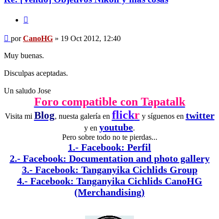
Citar
Mensaje
por
CanoHG
»
19 Oct 2012, 12:40
Muy buenas.
Disculpas aceptadas.
Un saludo Jose
Foro compatible con Tapatalk
flick
r
Blog
twitter
Visita mi
, nuesta galería en
y síguenos en
youtube
y en
.
Pero sobre todo no te pierdas...
1.- Facebook: Perfil
2.- Facebook: Documentation and photo gallery
3.- Facebook: Tanganyika Cichlids Group
4.- Facebook: Tanganyika Cichlids CanoHG
(Merchandising)