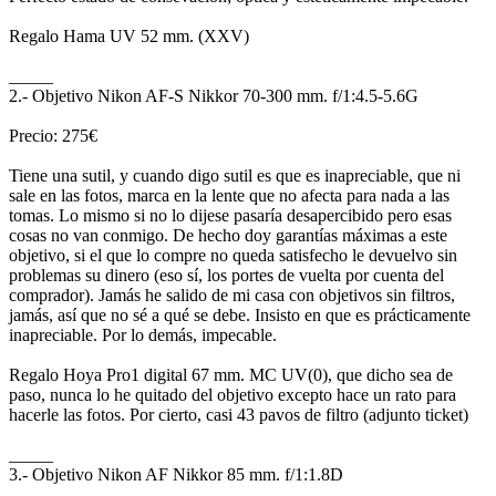
Regalo Hama UV 52 mm. (XXV)
_____
2.- Objetivo Nikon AF-S Nikkor 70-300 mm. f/1:4.5-5.6G
Precio: 275€
Tiene una sutil, y cuando digo sutil es que es inapreciable, que ni
sale en las fotos, marca en la lente que no afecta para nada a las
tomas. Lo mismo si no lo dijese pasaría desapercibido pero esas
cosas no van conmigo. De hecho doy garantías máximas a este
objetivo, si el que lo compre no queda satisfecho le devuelvo sin
problemas su dinero (eso sí, los portes de vuelta por cuenta del
comprador). Jamás he salido de mi casa con objetivos sin filtros,
jamás, así que no sé a qué se debe. Insisto en que es prácticamente
inapreciable. Por lo demás, impecable.
Regalo Hoya Pro1 digital 67 mm. MC UV(0), que dicho sea de
paso, nunca lo he quitado del objetivo excepto hace un rato para
hacerle las fotos. Por cierto, casi 43 pavos de filtro (adjunto ticket)
_____
3.- Objetivo Nikon AF Nikkor 85 mm. f/1:1.8D