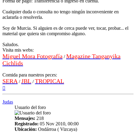
Forma de pago: Transferencia o ingreso en cuenta.
Cualquier duda o consulta no tengo ningún inconveniente en
aclararla o resolverla.
Soy de Murcia. Si alguien es de cerca puede ver, tocar, probar... el
material que quiera sin compromiso alguno.
Saludos.
Visita mis webs:
Miguel Mora Fotografía
Magazine Tanganyika
/
Cichlids
Comida para nuestros peces:
SERA
JBL
TROPICAL
/
/
Arriba
Judas
Usuario del foro
Mensajes:
218
Registrado:
05 Nov 2010, 00:00
Ubicación:
Ondárroa ( Vizcaya)