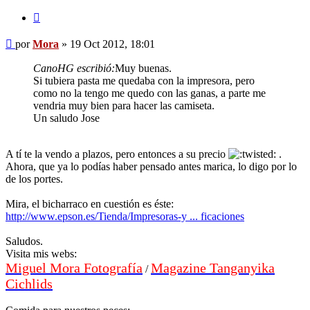
Citar
Mensaje
por
Mora
»
19 Oct 2012, 18:01
CanoHG escribió:
Muy buenas.
Si tubiera pasta me quedaba con la impresora, pero
como no la tengo me quedo con las ganas, a parte me
vendria muy bien para hacer las camiseta.
Un saludo Jose
A tí te la vendo a plazos, pero entonces a su precio
.
Ahora, que ya lo podías haber pensado antes marica, lo digo por lo
de los portes.
Mira, el bicharraco en cuestión es éste:
http://www.epson.es/Tienda/Impresoras-y ... ficaciones
Saludos.
Visita mis webs:
Miguel Mora Fotografía
Magazine Tanganyika
/
Cichlids