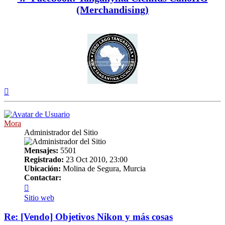
(Merchandising)
Arriba
Mora
Administrador del Sitio
Mensajes:
5501
Registrado:
23 Oct 2010, 23:00
Ubicación:
Molina de Segura, Murcia
Contactar:
Contactar
Mora
Sitio web
Re: [Vendo] Objetivos Nikon y más cosas