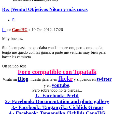
Re: [Vendo] Objetivos Nikon y más cosas
Citar
Mensaje
por
CanoHG
»
19 Oct 2012, 17:26
Muy buenas.
Si tubiera pasta me quedaba con la impresora, pero como no la
tengo me quedo con las ganas, a parte me vendria muy bien para
hacer las camiseta.
Un saludo Jose
Foro compatible con Tapatalk
flick
r
Blog
twitter
Visita mi
, nuesta galería en
y síguenos en
youtube
y en
.
Pero sobre todo no te pierdas...
1.- Facebook: Perfil
2.- Facebook: Documentation and photo gallery
3.- Facebook: Tanganyika Cichlids Group
4.- Facebook: Tanganyika Cichlids CanoHG