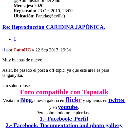
Mensajes:
7020
Registrado:
23 Oct 2010, 23:00
Ubicación:
Paradas(Sevilla)
Re: Reproducción CARIDINA JAPÓNICA.
Citar
Mensaje
por
CanoHG
»
22 Sep 2013, 19:34
Muy buenas de nuevo.
Asier, he pasado el post a off-topic. ya que este area es para
tanganyika.
Un saludo Jose.
Foro compatible con Tapatalk
flick
r
Blog
twitter
Visita mi
, nuesta galería en
y síguenos en
youtube
y en
.
Pero sobre todo no te pierdas...
1.- Facebook: Perfil
2.- Facebook: Documentation and photo gallery