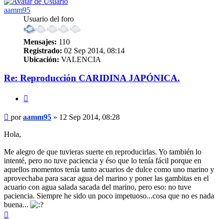
aamm95
Usuario del foro
Mensajes:
110
Registrado:
02 Sep 2014, 08:14
Ubicación:
VALENCIA
Re: Reproducción CARIDINA JAPÓNICA.
Citar
Mensaje
por
aamm95
»
12 Sep 2014, 08:28
Hola,
Me alegro de que tuvieras suerte en reproducirlas. Yo también lo
intenté, pero no tuve paciencia y éso que lo tenía fácil porque en
aquellos momentos tenía tanto acuarios de dulce como uno marino y
aprovechaba para sacar agua del marino y poner las gambitas en el
acuario con agua salada sacada del marino, pero eso: no tuve
paciencia. Siempre he sido un poco impetuoso...cosa que no es nada
buena...
Arriba