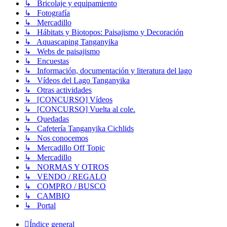
↳ Bricolaje y equipamiento
↳ Fotografía
↳ Mercadillo
↳ Hábitats y Biotopos: Paisajismo y Decoración
↳ Aquascaping Tanganyika
↳ Webs de paisajismo
↳ Encuestas
↳ Información, documentación y literatura del lago
↳ Vídeos del Lago Tanganyika
↳ Otras actividades
↳ [CONCURSO] Vídeos
↳ [CONCURSO] Vuelta al cole.
↳ Quedadas
↳ Cafetería Tanganyika Cichlids
↳ Nos conocemos
↳ Mercadillo Off Topic
↳ Mercadillo
↳ NORMAS Y OTROS
↳ VENDO / REGALO
↳ COMPRO / BUSCO
↳ CAMBIO
↳ Portal
Índice general