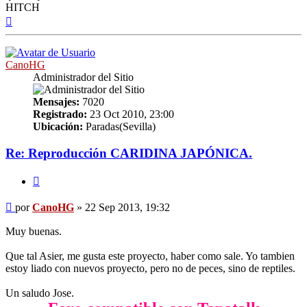
HITCH
Arriba
CanoHG
Administrador del Sitio
Mensajes:
7020
Registrado:
23 Oct 2010, 23:00
Ubicación:
Paradas(Sevilla)
Re: Reproducción CARIDINA JAPÓNICA.
Citar
Mensaje
por
CanoHG
»
22 Sep 2013, 19:32
Muy buenas.
Que tal Asier, me gusta este proyecto, haber como sale. Yo tambien
estoy liado con nuevos proyecto, pero no de peces, sino de reptiles.
Un saludo Jose.