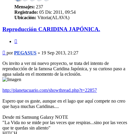
Mensajes:
237
Registrado:
05 Dic 2011, 09:54
Ubicación:
Vitoria(ALAVA)
Reproducción CARIDINA JAPÓNICA.
Citar
Mensaje
por
PEGASUS
»
19 Sep 2013, 21:27
Os invito a ver mi nuevo proyecto, se trata del intento de
reproducción de la famosa Caridina Japónica, y su curioso paso a
agua salada en el momento de la eclosión.
http://planetacuario.com/showthread.php?t=22857
Espero que os guste, aunque en el lago que aquí compete no creo
que haya muchas Caridinas....
Desde mi Samsung Galaxy NOTE
"La Vida no se mide por las veces que respiras...sino por las veces
que te quedas sin aliento"
HITCH