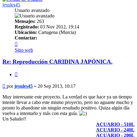
jesules45
Usuario avanzado
Mensajes:
263
Registrado:
03 Nov 2012, 19:14
Ubicación:
Cartagena (Murcia)
Contactar:
Contactar
jesules45
Sitio web
Re: Reproducción CARIDINA JAPÓNICA.
Citar
Mensaje
por
jesules45
»
20 Sep 2013, 10:17
Muy interesante este proyecto. La verdad es que hace ya un tiempo
intente llevar a cabo este mismo proyecto, pero no aguante mucho y
pronto lo abandone sin ningún resultado positivo. Quiza algún día
vuelva a intentarlo y más con esta guía.
Un Saludo!!
ACUARIO - 510L
ACUARIO - 240L
ACUARIO - 200L