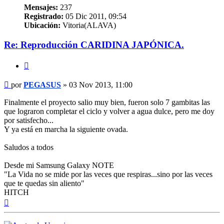
Mensajes:
237
Registrado:
05 Dic 2011, 09:54
Ubicación:
Vitoria(ALAVA)
Re: Reproducción CARIDINA JAPÓNICA.
Citar
Mensaje
por
PEGASUS
»
03 Nov 2013, 11:00
Finalmente el proyecto salio muy bien, fueron solo 7 gambitas las
que lograron completar el ciclo y volver a agua dulce, pero me doy
por satisfecho...
Y ya está en marcha la siguiente ovada.
Saludos a todos
Desde mi Samsung Galaxy NOTE
"La Vida no se mide por las veces que respiras...sino por las veces
que te quedas sin aliento"
HITCH
Arriba