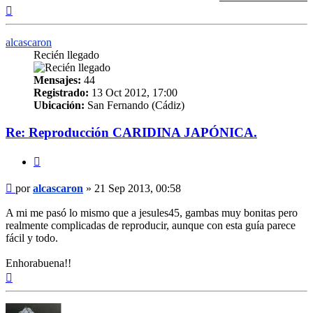
Arriba
alcascaron
Recién llegado
Mensajes:
44
Registrado:
13 Oct 2012, 17:00
Ubicación:
San Fernando (Cádiz)
Re: Reproducción CARIDINA JAPÓNICA.
Citar
Mensaje
por
alcascaron
»
21 Sep 2013, 00:58
A mi me pasó lo mismo que a jesules45, gambas muy bonitas pero
realmente complicadas de reproducir, aunque con esta guía parece
fácil y todo.
Enhorabuena!!
Arriba