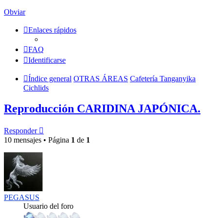
Obviar
Enlaces rápidos
FAQ
Identificarse
Índice general
OTRAS ÁREAS
Cafetería Tanganyika
Cichlids
Reproducción CARIDINA JAPÓNICA.
Responder
10 mensajes • Página
1
de
1
PEGASUS
Usuario del foro