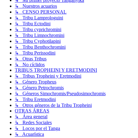
↳ Mi primer proyecto Tanganyika
↳ Nuestros acuarios
↳ CENSO PERSONAL
↳ Tribu Lamprologuini
↳ Tribu Ectodini
↳ Tribu cyprichromini
↳ Tribu Limnochromini
↳ Tribu Cyphotilapini
↳ Tribu Benthochromini
↳ Tribu Perissodini
↳ Otras Tribus
↳ No cíclidos
TRIBUS TROPHEINI Y ERETMODINI
↳ Tribus Tropheini y Eretmodini
↳ Género Tropheus
↳ Género Petrochromis
↳ Géneros Simochromis/Pseudosimochromis
↳ Tribu Eretmodini
↳ Otros géneros de la Tribu Tropheini
OTRAS ÁREAS
↳ Área general
↳ Redes Sociales
↳ Locos por el Tanga
↳ Acuarística