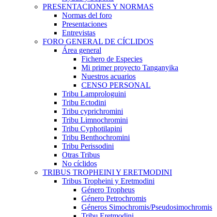
PRESENTACIONES Y NORMAS
Normas del foro
Presentaciones
Entrevistas
FORO GENERAL DE CÍCLIDOS
Área general
Fichero de Especies
Mi primer proyecto Tanganyika
Nuestros acuarios
CENSO PERSONAL
Tribu Lamprologuini
Tribu Ectodini
Tribu cyprichromini
Tribu Limnochromini
Tribu Cyphotilapini
Tribu Benthochromini
Tribu Perissodini
Otras Tribus
No cíclidos
TRIBUS TROPHEINI Y ERETMODINI
Tribus Tropheini y Eretmodini
Género Tropheus
Género Petrochromis
Géneros Simochromis/Pseudosimochromis
Tribu Eretmodini