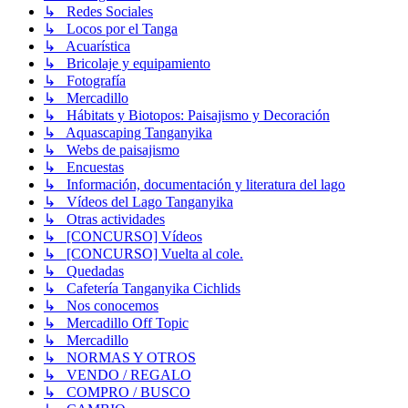
↳ Redes Sociales
↳ Locos por el Tanga
↳ Acuarística
↳ Bricolaje y equipamiento
↳ Fotografía
↳ Mercadillo
↳ Hábitats y Biotopos: Paisajismo y Decoración
↳ Aquascaping Tanganyika
↳ Webs de paisajismo
↳ Encuestas
↳ Información, documentación y literatura del lago
↳ Vídeos del Lago Tanganyika
↳ Otras actividades
↳ [CONCURSO] Vídeos
↳ [CONCURSO] Vuelta al cole.
↳ Quedadas
↳ Cafetería Tanganyika Cichlids
↳ Nos conocemos
↳ Mercadillo Off Topic
↳ Mercadillo
↳ NORMAS Y OTROS
↳ VENDO / REGALO
↳ COMPRO / BUSCO