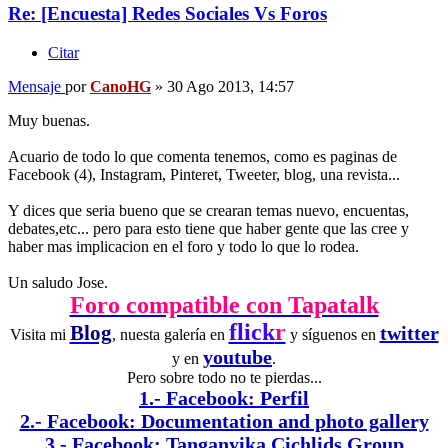
Re: [Encuesta] Redes Sociales Vs Foros
Citar
Mensaje
por
CanoHG
»
30 Ago 2013, 14:57
Muy buenas.
Acuario de todo lo que comenta tenemos, como es paginas de
Facebook (4), Instagram, Pinteret, Tweeter, blog, una revista...
Y dices que seria bueno que se crearan temas nuevo, encuentas,
debates,etc... pero para esto tiene que haber gente que las cree y
haber mas implicacion en el foro y todo lo que lo rodea.
Un saludo Jose.
Foro compatible con Tapatalk
flick
r
Blog
twitter
Visita mi
, nuesta galería en
y síguenos en
youtube
y en
.
Pero sobre todo no te pierdas...
1.- Facebook: Perfil
2.- Facebook: Documentation and photo gallery
3.- Facebook: Tanganyika Cichlids Group