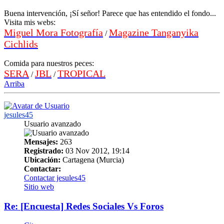
Buena intervención, ¡Sí señor! Parece que has entendido el fondo...
Visita mis webs:
Miguel Mora Fotografía
Magazine Tanganyika
/
Cichlids
Comida para nuestros peces:
SERA
JBL
TROPICAL
/
/
Arriba
jesules45
Usuario avanzado
Mensajes:
263
Registrado:
03 Nov 2012, 19:14
Ubicación:
Cartagena (Murcia)
Contactar:
Contactar jesules45
Sitio web
Re: [Encuesta] Redes Sociales Vs Foros