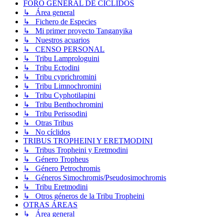
FORO GENERAL DE CÍCLIDOS
↳ Área general
↳ Fichero de Especies
↳ Mi primer proyecto Tanganyika
↳ Nuestros acuarios
↳ CENSO PERSONAL
↳ Tribu Lamprologuini
↳ Tribu Ectodini
↳ Tribu cyprichromini
↳ Tribu Limnochromini
↳ Tribu Cyphotilapini
↳ Tribu Benthochromini
↳ Tribu Perissodini
↳ Otras Tribus
↳ No cíclidos
TRIBUS TROPHEINI Y ERETMODINI
↳ Tribus Tropheini y Eretmodini
↳ Género Tropheus
↳ Género Petrochromis
↳ Géneros Simochromis/Pseudosimochromis
↳ Tribu Eretmodini
↳ Otros géneros de la Tribu Tropheini
OTRAS ÁREAS
↳ Área general