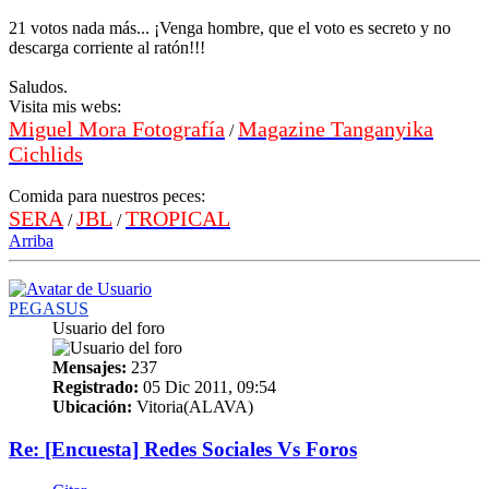
21 votos nada más... ¡Venga hombre, que el voto es secreto y no
descarga corriente al ratón!!!
Saludos.
Visita mis webs:
Miguel Mora Fotografía
Magazine Tanganyika
/
Cichlids
Comida para nuestros peces:
SERA
JBL
TROPICAL
/
/
Arriba
PEGASUS
Usuario del foro
Mensajes:
237
Registrado:
05 Dic 2011, 09:54
Ubicación:
Vitoria(ALAVA)
Re: [Encuesta] Redes Sociales Vs Foros