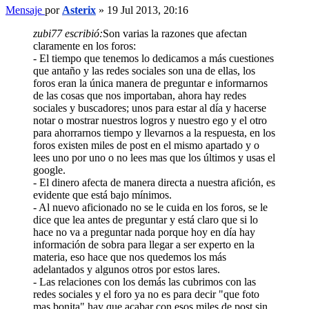
Mensaje
por
Asterix
»
19 Jul 2013, 20:16
zubi77 escribió:
Son varias la razones que afectan
claramente en los foros:
- El tiempo que tenemos lo dedicamos a más cuestiones
que antaño y las redes sociales son una de ellas, los
foros eran la única manera de preguntar e informarnos
de las cosas que nos importaban, ahora hay redes
sociales y buscadores; unos para estar al día y hacerse
notar o mostrar nuestros logros y nuestro ego y el otro
para ahorrarnos tiempo y llevarnos a la respuesta, en los
foros existen miles de post en el mismo apartado y o
lees uno por uno o no lees mas que los últimos y usas el
google.
- El dinero afecta de manera directa a nuestra afición, es
evidente que está bajo mínimos.
- Al nuevo aficionado no se le cuida en los foros, se le
dice que lea antes de preguntar y está claro que si lo
hace no va a preguntar nada porque hoy en día hay
información de sobra para llegar a ser experto en la
materia, eso hace que nos quedemos los más
adelantados y algunos otros por estos lares.
- Las relaciones con los demás las cubrimos con las
redes sociales y el foro ya no es para decir "que foto
mas bonita" hay que acabar con esos miles de post sin