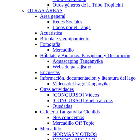
Otros géneros de la Tribu Tropheini
OTRAS ÁREAS
Área general
Redes Sociales
Locos por el Tanga
Acuarística
Bricolaje y equipamiento
Fotografía
Mercadillo
Hábitats y Biotopos: Paisajismo y Decoración
Aquascaping Tanganyika
Webs de paisajismo
Encuestas
Información, documentación y literatura del lago
Vídeos del Lago Tanganyika
Otras actividades
[CONCURSO] Vídeos
[CONCURSO] Vuelta al cole.
Quedadas
Cafetería Tanganyika Cichlids
Nos conocemos
Mercadillo Off Topic
Mercadillo
NORMAS Y OTROS
VENDO / REGALO