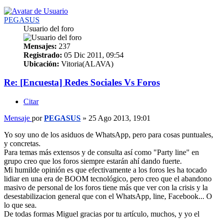
PEGASUS
Usuario del foro
Mensajes:
237
Registrado:
05 Dic 2011, 09:54
Ubicación:
Vitoria(ALAVA)
Re: [Encuesta] Redes Sociales Vs Foros
Citar
Mensaje
por
PEGASUS
»
25 Ago 2013, 19:01
Yo soy uno de los asiduos de WhatsApp, pero para cosas puntuales,
y concretas.
Para temas más extensos y de consulta así como "Party line" en
grupo creo que los foros siempre estarán ahí dando fuerte.
Mi humilde opinión es que efectivamente a los foros les ha tocado
lidiar en una era de BOOM tecnológico, pero creo que el abandono
masivo de personal de los foros tiene más que ver con la crisis y la
desestabilizacion general que con el WhatsApp, line, Facebook... O
lo que sea.
De todas formas Miguel gracias por tu artículo, muchos, y yo el