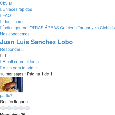
Obviar
Enlaces rápidos
FAQ
Identificarse
Índice general
OTRAS ÁREAS
Cafetería Tanganyika Cichlids
Nos conocemos
Juan Luis Sanchez Lobo
Responder
Email sobre el tema
Vista para imprimir
10 mensajes • Página
1
de
1
parito7
Recién llegado
Mensajes:
25