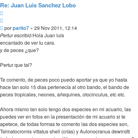
Re: Juan Luis Sanchez Lobo
Reportar
Citar
Mensaje
por
parito7
»
29 Nov 2011, 12:14
Pertur escribió:
Hola Juan luis
encantado de ver tu cara.
y de peces ¿que?
Pertur que tal?
Te comento, de peces poco puedo aportar ya que yo hasta
hace tan solo 15 dias pertenecía al otro bando, el bando de
peces tropicales, neones, arlequines, otocinculus, etc etc.
Ahora mismo tan solo tengo dos especies en mi acuario, las
puedes ver en fotos en la presentación de mi acuario si te
apetece, de todas formas te comento las dos especies son,
Telmatocromis vittatus shell (crías) y Aulonocranus dewindti