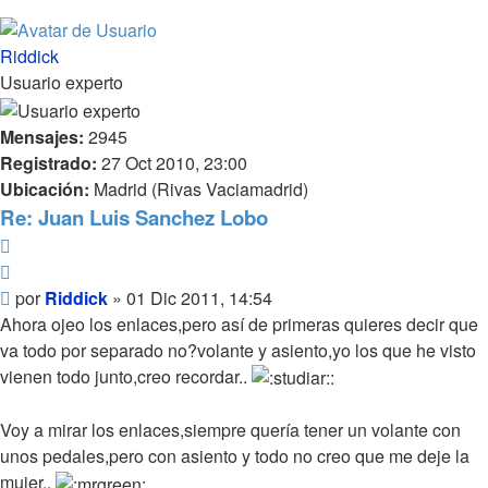
Riddick
Usuario experto
Mensajes:
2945
Registrado:
27 Oct 2010, 23:00
Ubicación:
Madrid (Rivas Vaciamadrid)
Re: Juan Luis Sanchez Lobo
Reportar
Citar
Mensaje
por
Riddick
»
01 Dic 2011, 14:54
Ahora ojeo los enlaces,pero así de primeras quieres decir que
va todo por separado no?volante y asiento,yo los que he visto
vienen todo junto,creo recordar..
Voy a mirar los enlaces,siempre quería tener un volante con
unos pedales,pero con asiento y todo no creo que me deje la
mujer..