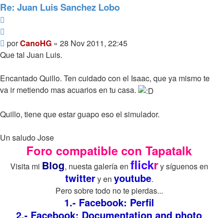
Re: Juan Luis Sanchez Lobo
Reportar
Citar
Mensaje
por
CanoHG
»
28 Nov 2011, 22:45
Que tal Juan Luis.
Encantado Quillo. Ten cuidado con el Isaac, que ya mismo te
va ir metiendo mas acuarios en tu casa.
Quillo, tiene que estar guapo eso el simulador.
Un saludo Jose
Foro compatible con Tapatalk
flick
r
Blog
Visita mi
, nuesta galería en
y síguenos en
twitter
youtube
y en
.
Pero sobre todo no te pierdas...
1.- Facebook: Perfil
2.- Facebook: Documentation and photo