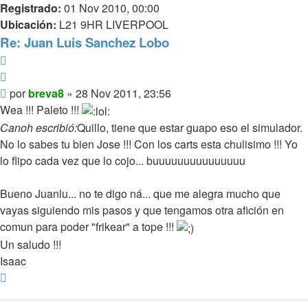
Registrado:
01 Nov 2010, 00:00
Ubicación:
L21 9HR LIVERPOOL
Re: Juan Luis Sanchez Lobo
Reportar
Citar
Mensaje
por
breva8
»
28 Nov 2011, 23:56
Wea !!! Paleto !!!
Canoh escribió:
Quillo, tiene que estar guapo eso el simulador.
No lo sabes tu bien Jose !!! Con los carts esta chulisimo !!! Yo
lo flipo cada vez que lo cojo... buuuuuuuuuuuuuuu
Bueno Juanlu... no te digo ná... que me alegra mucho que
vayas siguiendo mis pasos y que tengamos otra afición en
comun para poder "frikear" a tope !!!
Un saludo !!!
Isaac
Arriba