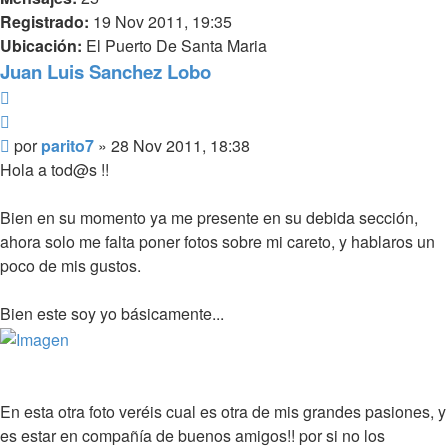
Registrado:
19 Nov 2011, 19:35
Ubicación:
El Puerto De Santa Maria
Juan Luis Sanchez Lobo
Reportar
Citar
Mensaje
por
parito7
»
28 Nov 2011, 18:38
Hola a tod@s !!
Bien en su momento ya me presente en su debida sección,
ahora solo me falta poner fotos sobre mi careto, y hablaros un
poco de mis gustos.
Bien este soy yo básicamente...
En esta otra foto veréis cual es otra de mis grandes pasiones, y
es estar en compañía de buenos amigos!! por si no los