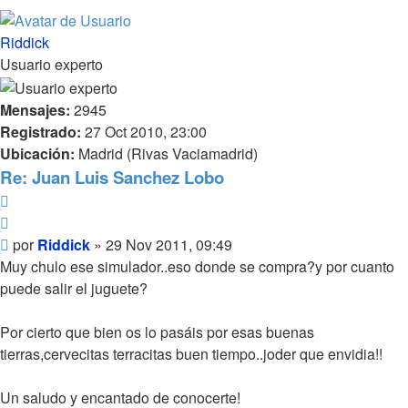
Riddick
Usuario experto
Mensajes:
2945
Registrado:
27 Oct 2010, 23:00
Ubicación:
Madrid (Rivas Vaciamadrid)
Re: Juan Luis Sanchez Lobo
Reportar
Citar
Mensaje
por
Riddick
»
29 Nov 2011, 09:49
Muy chulo ese simulador..eso donde se compra?y por cuanto
puede salir el juguete?
Por cierto que bien os lo pasáis por esas buenas
tierras,cervecitas terracitas buen tiempo..joder que envidia!!
Un saludo y encantado de conocerte!