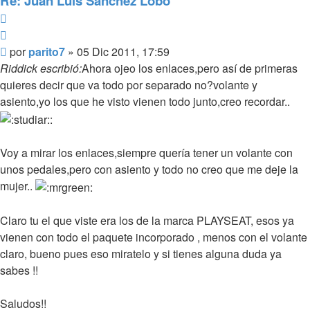
Re: Juan Luis Sanchez Lobo
Reportar
Citar
Mensaje
por
parito7
»
05 Dic 2011, 17:59
Riddick escribió:
Ahora ojeo los enlaces,pero así de primeras
quieres decir que va todo por separado no?volante y
asiento,yo los que he visto vienen todo junto,creo recordar..
Voy a mirar los enlaces,siempre quería tener un volante con
unos pedales,pero con asiento y todo no creo que me deje la
mujer..
Claro tu el que viste era los de la marca PLAYSEAT, esos ya
vienen con todo el paquete incorporado , menos con el volante
claro, bueno pues eso miratelo y si tienes alguna duda ya
sabes !!
Saludos!!