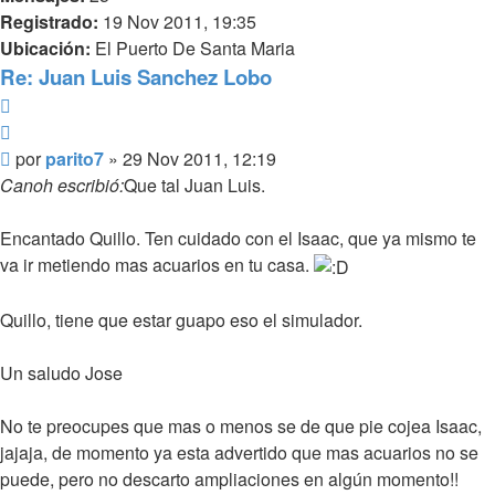
Registrado:
19 Nov 2011, 19:35
Ubicación:
El Puerto De Santa Maria
Re: Juan Luis Sanchez Lobo
Reportar
Citar
Mensaje
por
parito7
»
29 Nov 2011, 12:19
Canoh escribió:
Que tal Juan Luis.
Encantado Quillo. Ten cuidado con el Isaac, que ya mismo te
va ir metiendo mas acuarios en tu casa.
Quillo, tiene que estar guapo eso el simulador.
Un saludo Jose
No te preocupes que mas o menos se de que pie cojea Isaac,
jajaja, de momento ya esta advertido que mas acuarios no se
puede, pero no descarto ampliaciones en algún momento!!