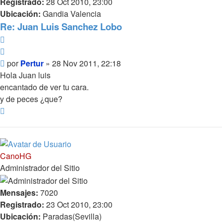
Registrado:
28 Oct 2010, 23:00
Ubicación:
Gandia Valencia
Re: Juan Luis Sanchez Lobo
Reportar
Citar
Mensaje
por
Pertur
»
28 Nov 2011, 22:18
Hola Juan luis
encantado de ver tu cara.
y de peces ¿que?
Arriba
CanoHG
Administrador del Sitio
Mensajes:
7020
Registrado:
23 Oct 2010, 23:00
Ubicación:
Paradas(Sevilla)