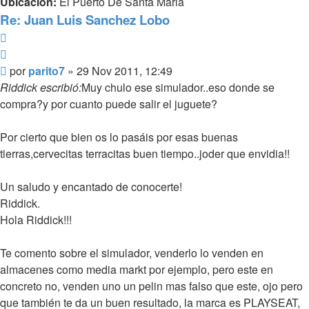
Ubicación:
El Puerto De Santa Maria
Re: Juan Luis Sanchez Lobo
Reportar
Citar
Mensaje
por
parito7
»
29 Nov 2011, 12:49
Riddick escribió:
Muy chulo ese simulador..eso donde se
compra?y por cuanto puede salir el juguete?
Por cierto que bien os lo pasáis por esas buenas
tierras,cervecitas terracitas buen tiempo..joder que envidia!!
Un saludo y encantado de conocerte!
Riddick.
Hola Riddick!!!
Te comento sobre el simulador, venderlo lo venden en
almacenes como media markt por ejemplo, pero este en
concreto no, venden uno un pelin mas falso que este, ojo pero
que también te da un buen resultado, la marca es PLAYSEAT,