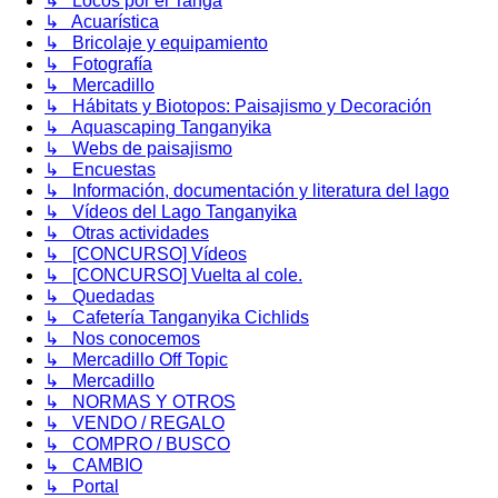
↳ Locos por el Tanga
↳ Acuarística
↳ Bricolaje y equipamiento
↳ Fotografía
↳ Mercadillo
↳ Hábitats y Biotopos: Paisajismo y Decoración
↳ Aquascaping Tanganyika
↳ Webs de paisajismo
↳ Encuestas
↳ Información, documentación y literatura del lago
↳ Vídeos del Lago Tanganyika
↳ Otras actividades
↳ [CONCURSO] Vídeos
↳ [CONCURSO] Vuelta al cole.
↳ Quedadas
↳ Cafetería Tanganyika Cichlids
↳ Nos conocemos
↳ Mercadillo Off Topic
↳ Mercadillo
↳ NORMAS Y OTROS
↳ VENDO / REGALO
↳ COMPRO / BUSCO
↳ CAMBIO
↳ Portal