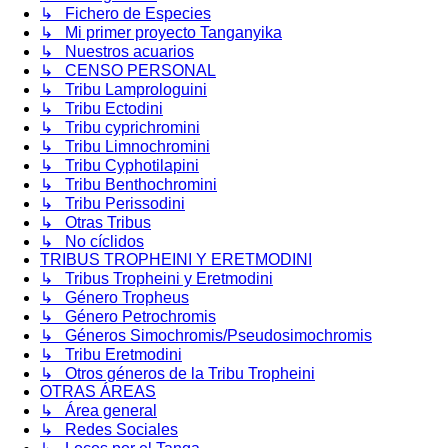
↳ Fichero de Especies
↳ Mi primer proyecto Tanganyika
↳ Nuestros acuarios
↳ CENSO PERSONAL
↳ Tribu Lamprologuini
↳ Tribu Ectodini
↳ Tribu cyprichromini
↳ Tribu Limnochromini
↳ Tribu Cyphotilapini
↳ Tribu Benthochromini
↳ Tribu Perissodini
↳ Otras Tribus
↳ No cíclidos
TRIBUS TROPHEINI Y ERETMODINI
↳ Tribus Tropheini y Eretmodini
↳ Género Tropheus
↳ Género Petrochromis
↳ Géneros Simochromis/Pseudosimochromis
↳ Tribu Eretmodini
↳ Otros géneros de la Tribu Tropheini
OTRAS ÁREAS
↳ Área general
↳ Redes Sociales