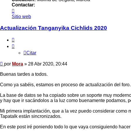
Contactar:
Contactar
Mora
Sitio web
Actualización Tanganyika Cichlids 2020
Citar
Citar
Mensaje
por
Mora
»
28 Abr 2020, 20:44
Buenas tardes a todos.
Como ya sabéis, estamos en proceso de actualización del foro.
La base de datos se ha copiado sobre un soporte muy moderno
y hay que ir sacándolos a la luz como buenamente podamos, p
Mi primera implantación, que a la vez puedo considerar como m
Tapatalk están sincronizados.
En este post iré poniendo todo lo que vaya consiguiendo hacer