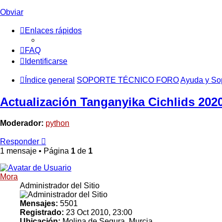
Obviar
Enlaces rápidos
FAQ
Identificarse
Índice general
SOPORTE TÉCNICO FORO
Ayuda y So
Actualización Tanganyika Cichlids 202
Moderador:
python
Responder
1 mensaje • Página
1
de
1
Mora
Administrador del Sitio
Mensajes:
5501
Registrado:
23 Oct 2010, 23:00
Ubicación:
Molina de Segura, Murcia