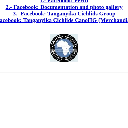
1.- Facebook: Perfil
2.- Facebook: Documentation and photo gallery
3.- Facebook: Tanganyika Cichlids Group
Facebook: Tanganyika Cichlids CanoHG (Merchandi