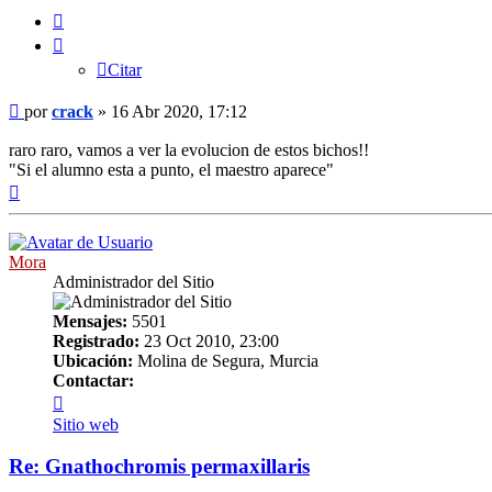
Citar
Citar
Mensaje
por
crack
»
16 Abr 2020, 17:12
raro raro, vamos a ver la evolucion de estos bichos!!
"Si el alumno esta a punto, el maestro aparece"
Arriba
Mora
Administrador del Sitio
Mensajes:
5501
Registrado:
23 Oct 2010, 23:00
Ubicación:
Molina de Segura, Murcia
Contactar:
Contactar
Mora
Sitio web
Re: Gnathochromis permaxillaris