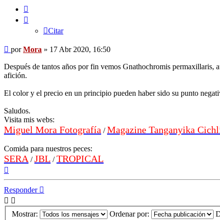
Citar
Citar
Mensaje
por
Mora
»
17 Abr 2020, 16:50
Después de tantos años por fin vemos Gnathochromis permaxillaris, au
afición.
El color y el precio en un principio pueden haber sido su punto negat
Saludos.
Visita mis webs:
Miguel Mora Fotografía
Magazine Tanganyika Cichl
/
Comida para nuestros peces:
SERA
JBL
TROPICAL
/
/
Arriba
Responder
Mostrar:
Ordenar por:
D