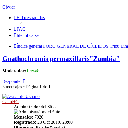
Obviar
Enlaces rápidos
FAQ
Identificarse
Índice general
FORO GENERAL DE CÍCLIDOS
Tribu Li
Gnathochromis permaxillaris"Zambia"
Moderador:
breva8
Responder
3 mensajes • Página
1
de
1
CanoHG
Administrador del Sitio
Mensajes:
7020
Registrado:
23 Oct 2010, 23:00
Ubicación:
Paradas(Sevilla)