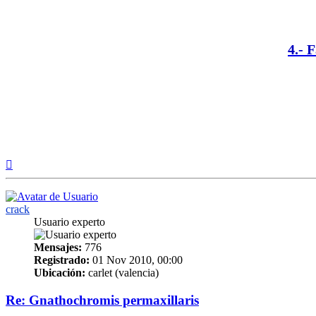
4.- 
Arriba
crack
Usuario experto
Mensajes:
776
Registrado:
01 Nov 2010, 00:00
Ubicación:
carlet (valencia)
Re: Gnathochromis permaxillaris