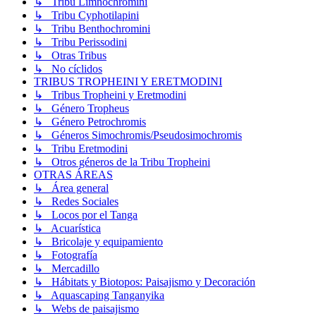
↳ Tribu Limnochromini
↳ Tribu Cyphotilapini
↳ Tribu Benthochromini
↳ Tribu Perissodini
↳ Otras Tribus
↳ No cíclidos
TRIBUS TROPHEINI Y ERETMODINI
↳ Tribus Tropheini y Eretmodini
↳ Género Tropheus
↳ Género Petrochromis
↳ Géneros Simochromis/Pseudosimochromis
↳ Tribu Eretmodini
↳ Otros géneros de la Tribu Tropheini
OTRAS ÁREAS
↳ Área general
↳ Redes Sociales
↳ Locos por el Tanga
↳ Acuarística
↳ Bricolaje y equipamiento
↳ Fotografía
↳ Mercadillo
↳ Hábitats y Biotopos: Paisajismo y Decoración
↳ Aquascaping Tanganyika
↳ Webs de paisajismo